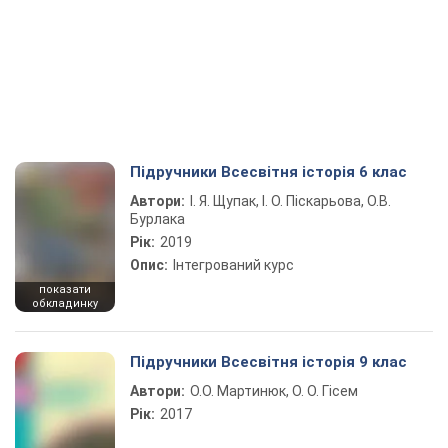
Підручники Всесвітня історія 6 клас
Автори:
І. Я. Щупак, І. О. Піскарьова, О.В.
Бурлака
Рік:
2019
Опис:
Інтегрований курс
показати
обкладинку
Підручники Всесвітня історія 9 клас
Автори:
О.О. Мартинюк, О. О. Гісем
Рік:
2017