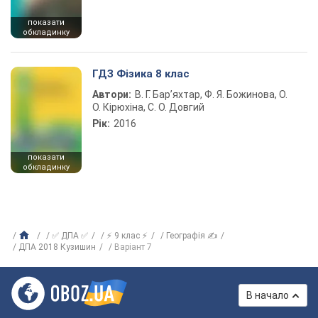
показати
обкладинку
ГДЗ Фізика 8 клас
Автори:
В. Г. Бар’яхтар, Ф. Я. Божинова, О.
О. Кірюхіна, С. О. Довгий
Рік:
2016
показати
обкладинку
✅ ДПА ✅
⚡ 9 клас ⚡
Географія ✍
ДПА 2018 Кузишин
Варіант 7
В начало