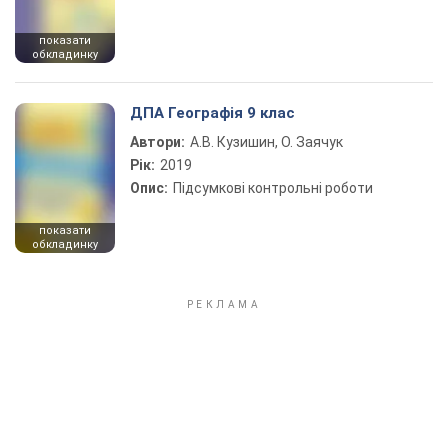
показати
обкладинку
ДПА Географія 9 клас
Автори:
А.В. Кузишин, О. Заячук
Рік:
2019
Опис:
Підсумкові контрольні роботи
показати
обкладинку