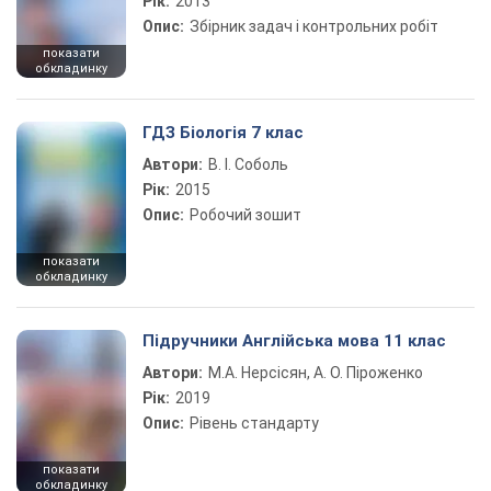
Рік:
2013
Опис:
Збірник задач і контрольних робіт
показати
обкладинку
ГДЗ Біологія 7 клас
Автори:
В. І. Соболь
Рік:
2015
Опис:
Робочий зошит
показати
обкладинку
Підручники Англійська мова 11 клас
Автори:
М.А. Нерсісян, А. О. Піроженко
Рік:
2019
Опис:
Рівень стандарту
показати
обкладинку