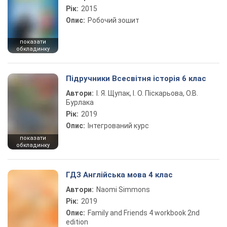
Рік:
2015
Опис:
Робочий зошит
показати
обкладинку
Підручники Всесвітня історія 6 клас
Автори:
І. Я. Щупак, І. О. Піскарьова, О.В.
Бурлака
Рік:
2019
Опис:
Інтегрований курс
показати
обкладинку
ГДЗ Англійська мова 4 клас
Автори:
Naomi Simmons
Рік:
2019
Опис:
Family and Friends 4 workbook 2nd
edition