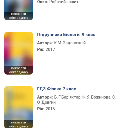
Опис:
Робочий зошит
показати
обкладинку
Підручники Біологія 9 клас
Автори:
К.М. Задорожній
Рік:
2017
показати
обкладинку
ГДЗ Фізика 7 клас
Автори:
В. Г. Бар’яхтар, Ф. Я. Божинова, С.
О. Довгий
Рік:
2015
показати
обкладинку