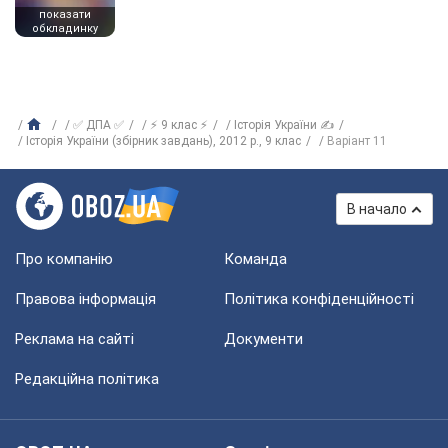
показати
обкладинку
✅ ДПА ✅
⚡ 9 клас ⚡
Історія України ✍
Історія України (збірник завдань), 2012 р., 9 клас
Варіант 11
В начало
Про компанію
Команда
Правова інформація
Політика конфіденційності
Реклама на сайті
Документи
Редакційна політика