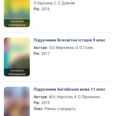
О. Кірюхіна, С. О. Довгий
Рік:
2016
показати
обкладинку
Підручники Всесвітня історія 9 клас
Автори:
О.О. Мартинюк, О. О. Гісем
Рік:
2017
показати
обкладинку
Підручники Англійська мова 11 клас
Автори:
М.А. Нерсісян, А. О. Піроженко
Рік:
2019
Опис:
Рівень стандарту