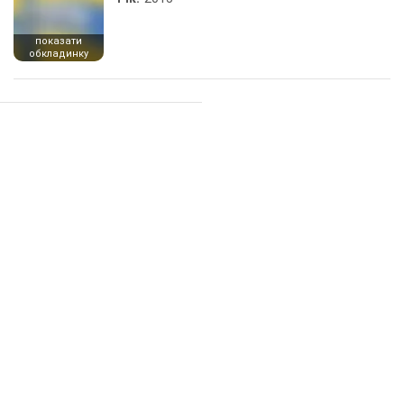
показати
обкладинку