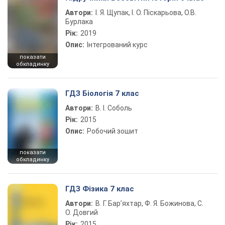
Автори:
І. Я. Щупак, І. О. Піскарьова, О.В.
Бурлака
Рік:
2019
Опис:
Інтегрований курс
показати
обкладинку
ГДЗ Біологія 7 клас
Автори:
В. І. Соболь
Рік:
2015
Опис:
Робочий зошит
показати
обкладинку
ГДЗ Фізика 7 клас
Автори:
В. Г. Бар’яхтар, Ф. Я. Божинова, С.
О. Довгий
Рік:
2015