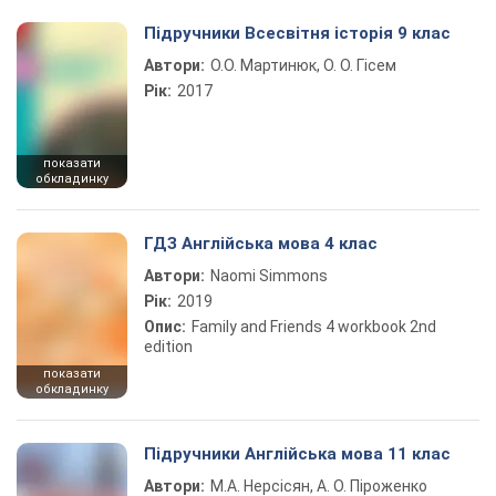
Підручники Всесвітня історія 9 клас
Автори:
О.О. Мартинюк, О. О. Гісем
Рік:
2017
показати
обкладинку
ГДЗ Англійська мова 4 клас
Автори:
Naomi Simmons
Рік:
2019
Опис:
Family and Friends 4 workbook 2nd
edition
показати
обкладинку
Підручники Англійська мова 11 клас
Автори:
М.А. Нерсісян, А. О. Піроженко