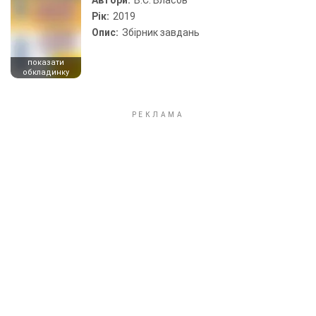
Автори:
В.С. Власов
Рік:
2019
Опис:
Збірник завдань
показати
обкладинку