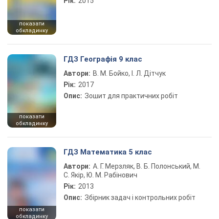
Рік:
2015
показати
обкладинку
ГДЗ Географія 9 клас
Автори:
В. М. Бойко, І. Л. Дітчук
Рік:
2017
Опис:
Зошит для практичних робіт
показати
обкладинку
ГДЗ Математика 5 клас
Автори:
А. Г. Мерзляк, В. Б. Полонський, М.
С. Якір, Ю. М. Рабінович
Рік:
2013
Опис:
Збірник задач і контрольних робіт
показати
обкладинку