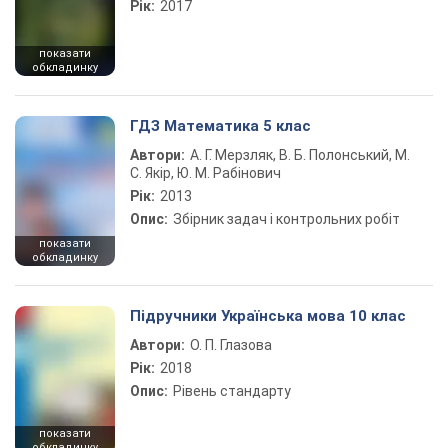
Рік:
2017
показати
обкладинку
ГДЗ Математика 5 клас
Автори:
А. Г. Мерзляк, В. Б. Полонський, М.
С. Якір, Ю. М. Рабінович
Рік:
2013
Опис:
Збірник задач і контрольних робіт
показати
обкладинку
Підручники Українська мова 10 клас
Автори:
О. П. Глазова
Рік:
2018
Опис:
Рівень стандарту
показати
обкладинку