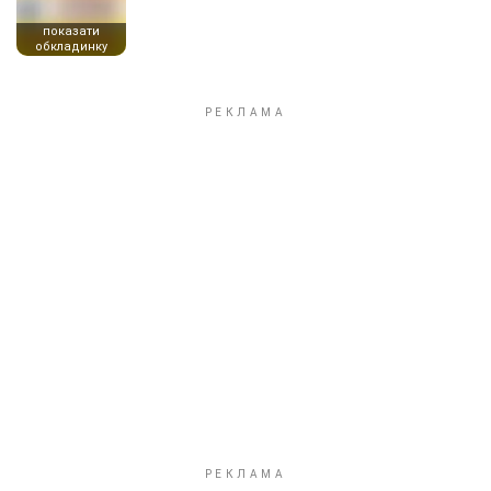
показати
обкладинку