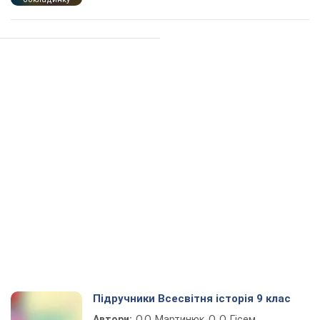
Підручники Всесвітня історія 9 клас
Автори:
О.О. Мартинюк, О. О. Гісем