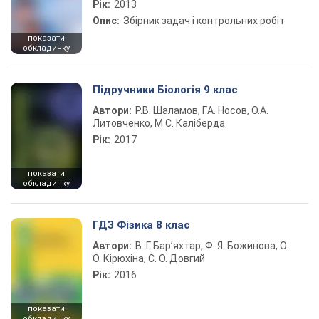
Рік:
2013
Опис:
Збірник задач і контрольних робіт
показати
обкладинку
Підручники Біологія 9 клас
Автори:
Р.В. Шаламов, Г.А. Носов, О.А.
Литовченко, М.С. Каліберда
Рік:
2017
показати
обкладинку
ГДЗ Фізика 8 клас
Автори:
В. Г. Бар’яхтар, Ф. Я. Божинова, О.
О. Кірюхіна, С. О. Довгий
Рік:
2016
показати
обкладинку