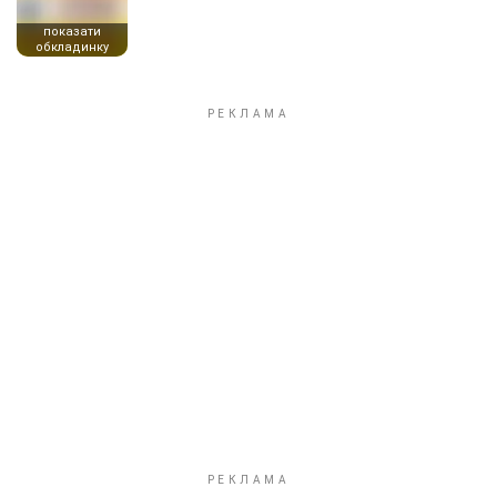
показати
обкладинку