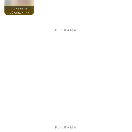
показати
обкладинку