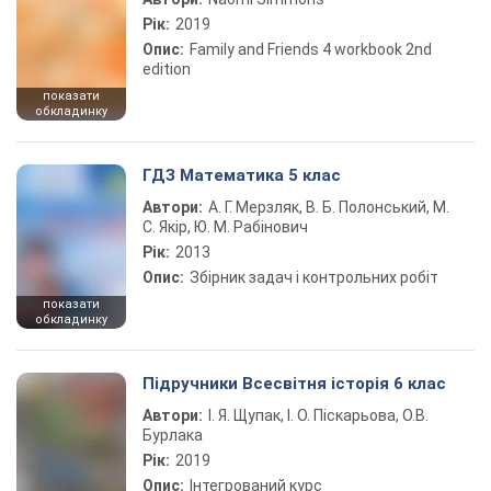
Рік:
2019
Опис:
Family and Friends 4 workbook 2nd
edition
показати
обкладинку
ГДЗ Математика 5 клас
Автори:
А. Г. Мерзляк, В. Б. Полонський, М.
С. Якір, Ю. М. Рабінович
Рік:
2013
Опис:
Збірник задач і контрольних робіт
показати
обкладинку
Підручники Всесвітня історія 6 клас
Автори:
І. Я. Щупак, І. О. Піскарьова, О.В.
Бурлака
Рік:
2019
Опис:
Інтегрований курс