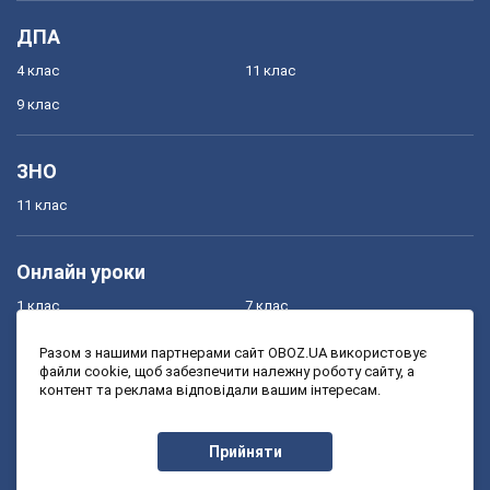
ДПА
4 клас
11 клас
9 клас
ЗНО
11 клас
Онлайн уроки
1 клас
7 клас
2 клас
8 клас
Разом з нашими партнерами сайт OBOZ.UA використовує
файли cookie, щоб забезпечити належну роботу сайту, а
3 клас
9 клас
контент та реклама відповідали вашим інтересам.
4 клас
10 клас
5 клас
11 клас
Прийняти
6 клас