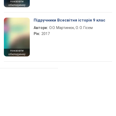
показати
обкладинку
Підручники Всесвітня історія 9 клас
Автори:
О.О. Мартинюк, О. О. Гісем
Рік:
2017
показати
обкладинку