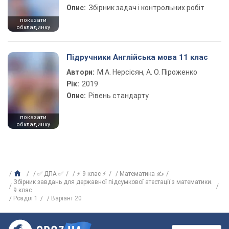
Опис:
Збірник задач і контрольних робіт
показати
обкладинку
Підручники Англійська мова 11 клас
Автори:
М.А. Нерсісян, А. О. Піроженко
Рік:
2019
Опис:
Рівень стандарту
показати
обкладинку
✅ ДПА ✅
⚡ 9 клас ⚡
Математика ✍
Збірник завдань для державної підсумкової атестації з математики.
9 клас
Розділ 1
Варіант 20