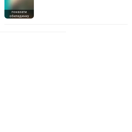
показати
обкладинку