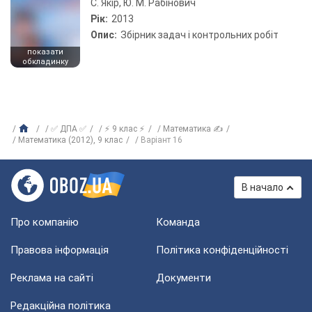
С. Якір, Ю. М. Рабінович
Рік:
2013
Опис:
Збірник задач і контрольних робіт
показати
обкладинку
✅ ДПА ✅
⚡ 9 клас ⚡
Математика ✍
Математика (2012), 9 клас
Варіант 16
В начало
Про компанію
Команда
Правова інформація
Політика конфіденційності
Реклама на сайті
Документи
Редакційна політика