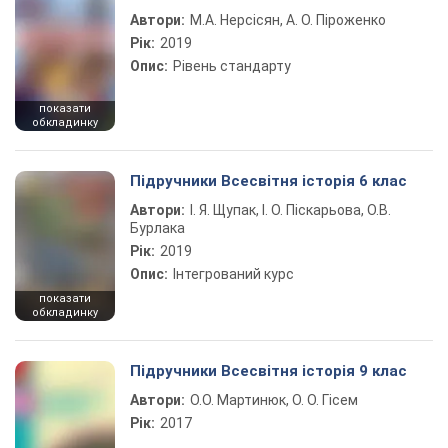
Автори:
М.А. Нерсісян, А. О. Піроженко
Рік:
2019
Опис:
Рівень стандарту
показати
обкладинку
Підручники Всесвітня історія 6 клас
Автори:
І. Я. Щупак, І. О. Піскарьова, О.В.
Бурлака
Рік:
2019
Опис:
Інтегрований курс
показати
обкладинку
Підручники Всесвітня історія 9 клас
Автори:
О.О. Мартинюк, О. О. Гісем
Рік:
2017