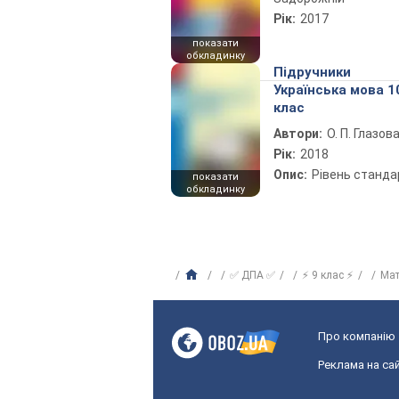
Рік:
2017
показати
обкладинку
Підручники
Українська мова 1
клас
Автори:
О. П. Глазов
Рік:
2018
Опис:
Рівень станда
показати
обкладинку
✅ ДПА ✅
⚡ 9 клас ⚡
Ма
Про компанію
Реклама на сай