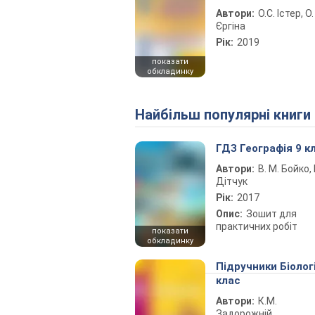
Автори:
О.С. Істер, О.
Єргіна
Рік:
2019
показати
обкладинку
Найбільш популярні книги
ГДЗ Географія 9 к
Автори:
В. М. Бойко, І
Дітчук
Рік:
2017
Опис:
Зошит для
практичних робіт
показати
обкладинку
Підручники Біолог
клас
Автори:
К.М.
Задорожній