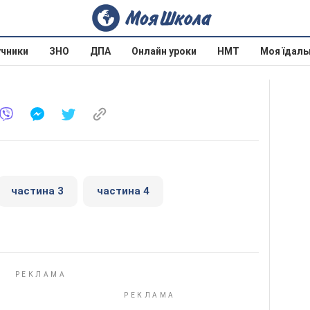
учники
ЗНО
ДПА
Онлайн уроки
НМТ
Моя їдаль
частина 3
частина 4