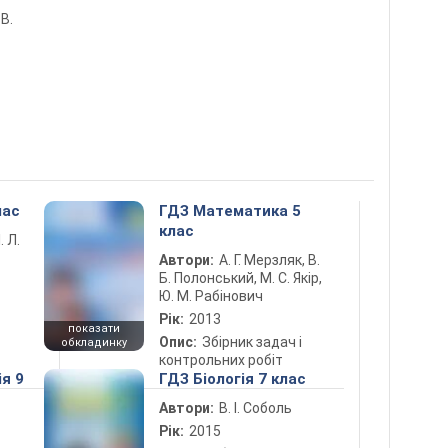
 В.
лас
ГДЗ Математика 5
клас
. Л.
Автори:
А. Г. Мерзляк, В.
Б. Полонський, М. С. Якір,
Ю. М. Рабінович
Рік:
2013
показати
Опис:
Збірник задач і
обкладинку
контрольних робіт
ія 9
ГДЗ Біологія 7 клас
Автори:
В. І. Соболь
Рік:
2015