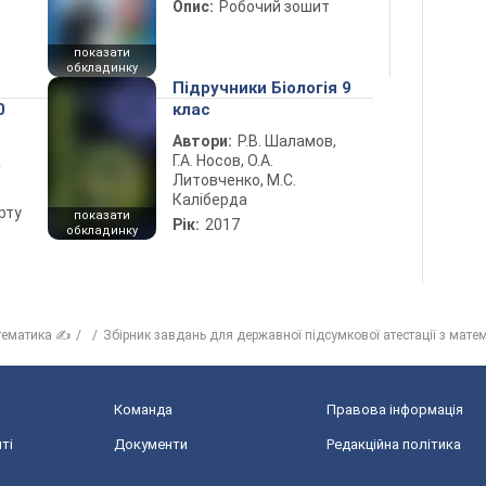
Опис:
Робочий зошит
показати
обкладинку
Підручники Біологія 9
0
клас
Автори:
Р.В. Шаламов,
Г.А. Носов, О.А.
а
Литовченко, М.С.
Каліберда
рту
показати
Рік:
2017
обкладинку
тематика ✍
Збірник завдань для державної підсумкової атестації з мате
Команда
Правова інформація
ті
Документи
Редакційна політика