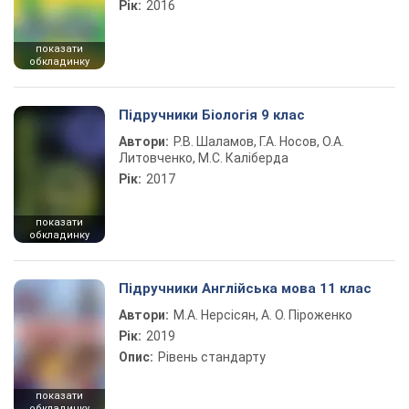
Рік:
2016
показати
обкладинку
Підручники Біологія 9 клас
Автори:
Р.В. Шаламов, Г.А. Носов, О.А.
Литовченко, М.С. Каліберда
Рік:
2017
показати
обкладинку
Підручники Англійська мова 11 клас
Автори:
М.А. Нерсісян, А. О. Піроженко
Рік:
2019
Опис:
Рівень стандарту
показати
обкладинку