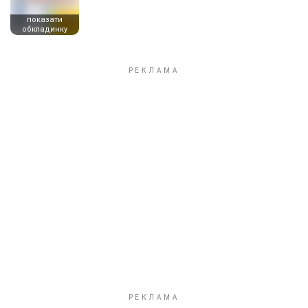
показати
обкладинку