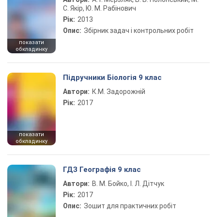
С. Якір, Ю. М. Рабінович
Рік:
2013
Опис:
Збірник задач і контрольних робіт
показати
обкладинку
Підручники Біологія 9 клас
Автори:
К.М. Задорожній
Рік:
2017
показати
обкладинку
ГДЗ Географія 9 клас
Автори:
В. М. Бойко, І. Л. Дітчук
Рік:
2017
Опис:
Зошит для практичних робіт