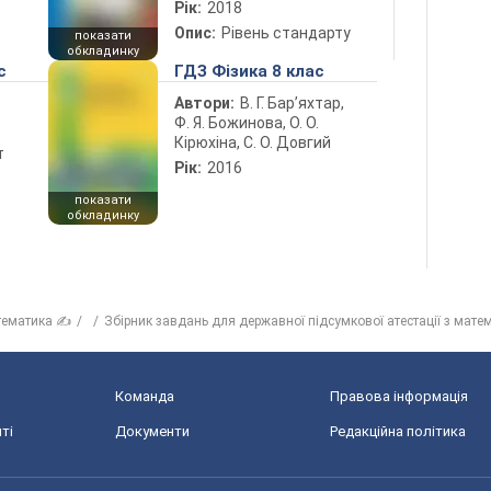
Рік:
2018
Опис:
Рівень стандарту
показати
обкладинку
с
ГДЗ Фізика 8 клас
Автори:
В. Г. Бар’яхтар,
Ф. Я. Божинова, О. О.
Кірюхіна, С. О. Довгий
т
Рік:
2016
показати
обкладинку
тематика ✍
Збірник завдань для державної підсумкової атестації з мате
Команда
Правова інформація
ті
Документи
Редакційна політика