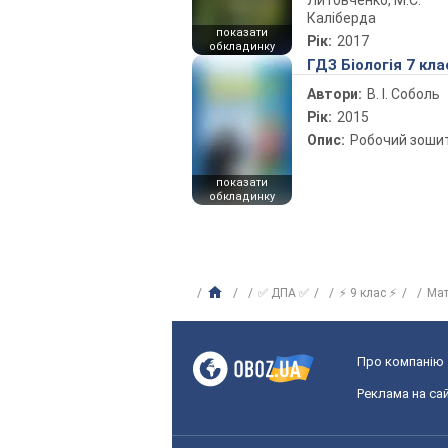
Литовченко, М.С.
Каліберда
показати
Рік:
2017
обкладинку
ГДЗ Біологія 7 кла
Автори:
В. І. Соболь
Рік:
2015
Опис:
Робочий зоши
показати
обкладинку
✅ ДПА ✅
⚡ 9 клас ⚡
Ма
Про компанію
Реклама на сай