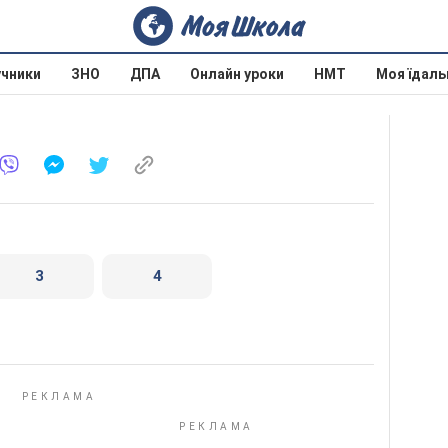
учники
ЗНО
ДПА
Онлайн уроки
НМТ
Моя їдаль
3
4