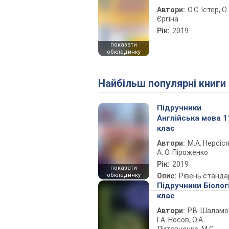
Автори:
О.С. Істер, О.
Єргіна
Рік:
2019
показати
обкладинку
Найбільш популярні книги
Підручники
Англійська мова 1
клас
Автори:
М.А. Нерсіся
А. О. Піроженко
Рік:
2019
показати
обкладинку
Опис:
Рівень станда
Підручники Біолог
клас
Автори:
Р.В. Шаламо
Г.А. Носов, О.А.