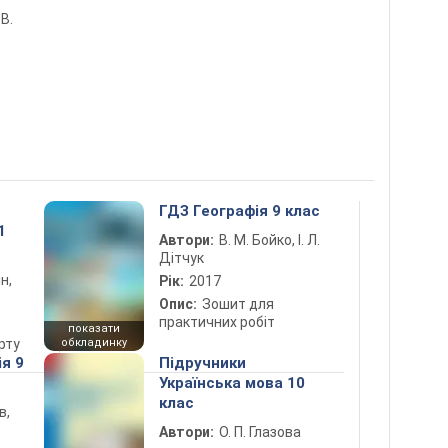
 В.
ГДЗ Географія 9 клас
1
Автори:
В. М. Бойко, І. Л.
Дітчук
н,
Рік:
2017
Опис:
Зошит для
практичних робіт
показати
рту
обкладинку
ія 9
Підручники
Українська мова 10
клас
в,
Автори:
О. П. Глазова