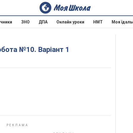
учники
ЗНО
ДПА
Онлайн уроки
НМТ
Моя їдаль
обота №10. Варіант 1