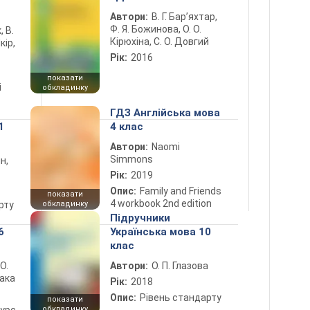
Автори:
В. Г. Бар’яхтар,
Ф. Я. Божинова, О. О.
, В.
Кірюхіна, С. О. Довгий
кір,
Рік:
2016
показати
і
обкладинку
ГДЗ Англійська мова
1
4 клас
Автори:
Naomi
Simmons
н,
Рік:
2019
Опис:
Family and Friends
показати
4 workbook 2nd edition
рту
обкладинку
Підручники
6
Українська мова 10
клас
 О.
Автори:
О. П. Глазова
лака
Рік:
2018
Опис:
Рівень стандарту
показати
обкладинку