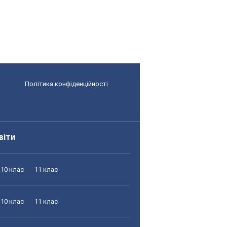
Політика конфіденційності
віти
10 клас
11 клас
10 клас
11 клас