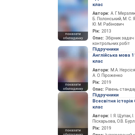
клас
Автори:
А. Г. Мерзляк
Б. Полонський, М. С. Я
Ю. М. Рабінович
Рік:
2013
показати
Опис:
Збірник задач 
обкладинку
контрольних робіт
Підручники
Англійська мова 1
клас
Автори:
М.А. Нерсіся
А. О. Піроженко
Рік:
2019
показати
обкладинку
Опис:
Рівень станда
Підручники
Всесвітня історія 
клас
Автори:
І. Я. Щупак, І.
Піскарьова, О.В. Бур
Рік:
2019
показати
обкладинку