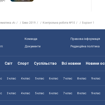
курс
тематика ✍
Бевз 2019
Контрольна робота №10
Варіант 1
Команда
Правова інформація
ті
Документи
Редакційна політика
Світ
Спорт
Суспільство
Всі новини
Новини ос
ас
3 клас
4 клас
5 клас
6 клас
7 клас
8 клас
9 клас
ас
3 клас
4 клас
5 клас
6 клас
7 клас
8 клас
9 клас