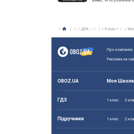
Опис:
Інтегрований 
✅ ДПА ✅
⚡ 9 клас ⚡
Ма
Про компанію
Реклама на сай
OBOZ.UA
Моя Школа
ГДЗ
1 клас
2 кл
Підручники
1 клас
2 кл