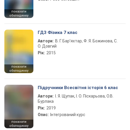
показати
обкладинку
ГДЗ Фізика 7 клас
Автори:
В. Г. Бар’яхтар, Ф. Я. Божинова, С.
О. Довгий
Рік:
2015
показати
обкладинку
Підручники Всесвітня історія 6 клас
Автори:
І. Я. Щупак, І. О. Піскарьова, О.В.
Бурлака
Рік:
2019
Опис:
Інтегрований курс
показати
обкладинку