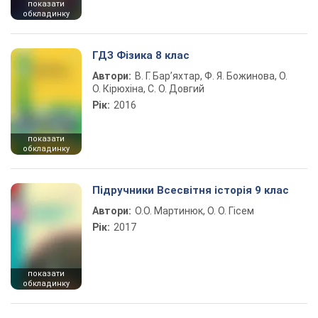
показати
обкладинку
ГДЗ Фізика 8 клас
Автори:
В. Г. Бар’яхтар, Ф. Я. Божинова, О.
О. Кірюхіна, С. О. Довгий
Рік:
2016
показати
обкладинку
Підручники Всесвітня історія 9 клас
Автори:
О.О. Мартинюк, О. О. Гісем
Рік:
2017
показати
обкладинку