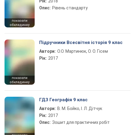
Рік:
2018
Опис:
Рівень стандарту
показати
обкладинку
Підручники Всесвітня історія 9 клас
Автори:
О.О. Мартинюк, О. О. Гісем
Рік:
2017
показати
обкладинку
ГДЗ Географія 9 клас
Автори:
В. М. Бойко, І. Л. Дітчук
Рік:
2017
Опис:
Зошит для практичних робіт