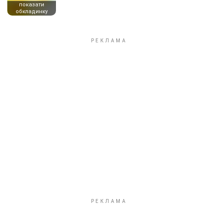
показати
обкладинку