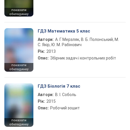
показати
обкладинку
ГДЗ Математика 5 клас
Автори:
А. Г. Мерзляк, В. Б. Полонський, М.
С. Якір, Ю. М. Рабінович
Рік:
2013
Опис:
Збірник задач і контрольних робіт
показати
обкладинку
ГДЗ Біологія 7 клас
Автори:
В. І. Соболь
Рік:
2015
Опис:
Робочий зошит
показати
обкладинку