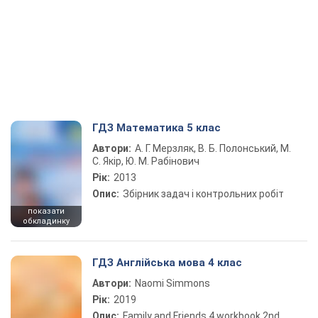
ГДЗ Математика 5 клас
Автори:
А. Г. Мерзляк, В. Б. Полонський, М.
С. Якір, Ю. М. Рабінович
Рік:
2013
Опис:
Збірник задач і контрольних робіт
показати
обкладинку
ГДЗ Англійська мова 4 клас
Автори:
Naomi Simmons
Рік:
2019
Опис:
Family and Friends 4 workbook 2nd