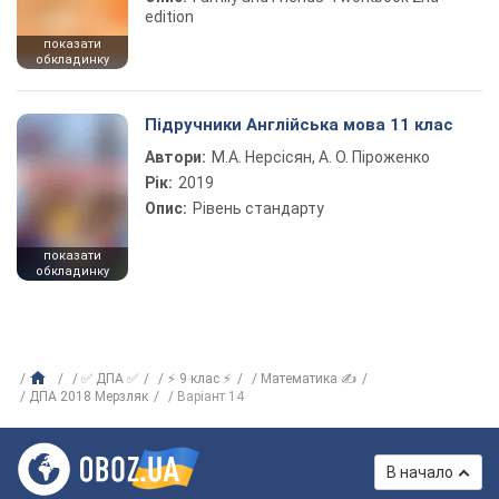
edition
показати
обкладинку
Підручники Англійська мова 11 клас
Автори:
М.А. Нерсісян, А. О. Піроженко
Рік:
2019
Опис:
Рівень стандарту
показати
обкладинку
✅ ДПА ✅
⚡ 9 клас ⚡
Математика ✍
ДПА 2018 Мерзляк
Варіант 14
В начало