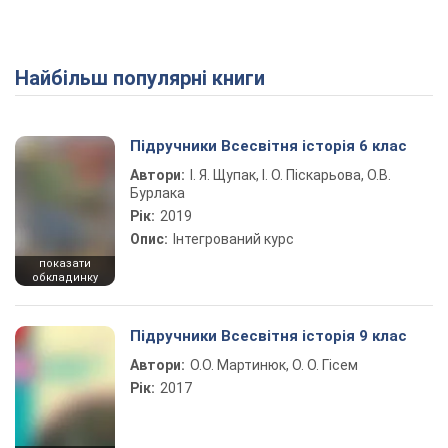
Найбільш популярні книги
Підручники Всесвітня історія 6 клас
Автори:
І. Я. Щупак, І. О. Піскарьова, О.В.
Бурлака
Рік:
2019
Опис:
Інтегрований курс
показати
обкладинку
Підручники Всесвітня історія 9 клас
Автори:
О.О. Мартинюк, О. О. Гісем
Рік:
2017