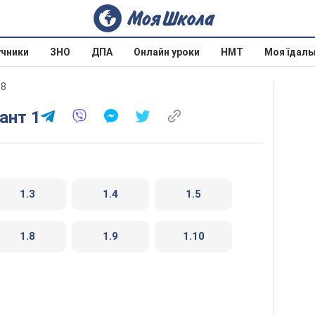
учники
ЗНО
ДПА
Онлайн уроки
НМТ
Моя їдаль
18
іант 1
1.3
1.4
1.5
1.8
1.9
1.10