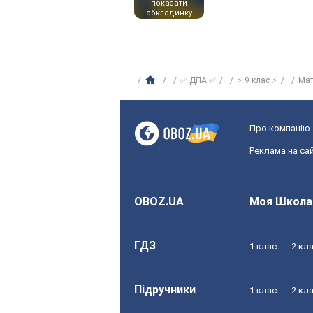
показати
обкладинку
✅ ДПА ✅
⚡ 9 клас ⚡
Ма
Про компанію
Реклама на сай
OBOZ.UA
Моя Школа
ГДЗ
1 клас
2 кл
Підручники
1 клас
2 кл