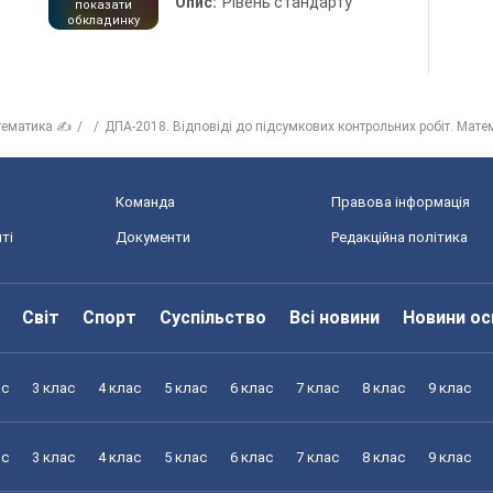
Опис:
Рівень стандарту
показати
обкладинку
тематика ✍
ДПА-2018. Відповіді до підсумкових контрольних робіт. Мате
Команда
Правова інформація
ті
Документи
Редакційна політика
Світ
Спорт
Суспільство
Всі новини
Новини ос
ас
3 клас
4 клас
5 клас
6 клас
7 клас
8 клас
9 клас
ас
3 клас
4 клас
5 клас
6 клас
7 клас
8 клас
9 клас