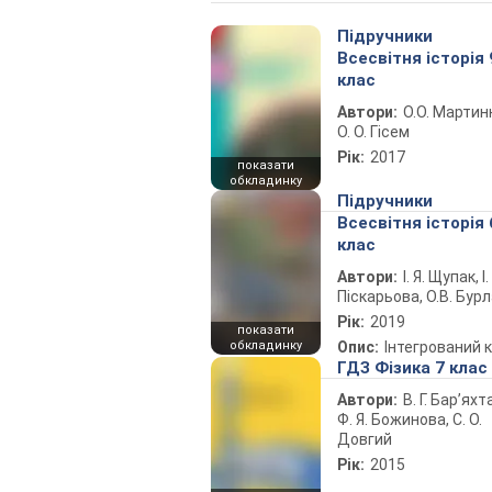
Підручники
Всесвітня історія 
клас
Автори:
О.О. Мартин
О. О. Гісем
Рік:
2017
показати
обкладинку
Підручники
Всесвітня історія 
клас
Автори:
І. Я. Щупак, І.
Піскарьова, О.В. Бур
Рік:
2019
показати
обкладинку
Опис:
Інтегрований 
ГДЗ Фізика 7 клас
Автори:
В. Г. Бар’яхт
Ф. Я. Божинова, С. О.
Довгий
Рік:
2015