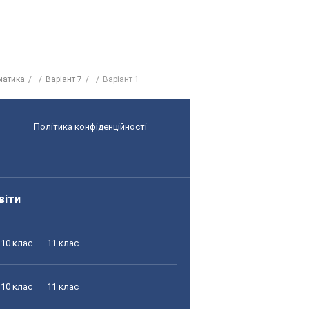
матика
Варіант 7
Варіант 1
Політика конфіденційності
віти
10 клас
11 клас
10 клас
11 клас