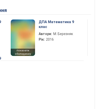
ння
9
ДПА Математика 9
клас
Автори:
М. Березняк
Рік:
2016
показати
обкладинку
9