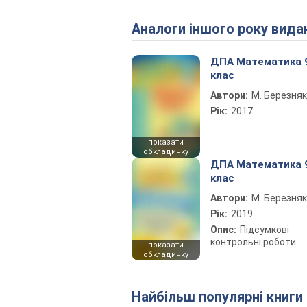
Аналоги іншого року вида
ДПА Математика 
клас
Автори:
М. Березняк
Рік:
2017
показати
обкладинку
ДПА Математика 
клас
Автори:
М. Березняк
Рік:
2019
Опис:
Підсумкові
контрольні роботи
показати
обкладинку
Найбільш популярні книги