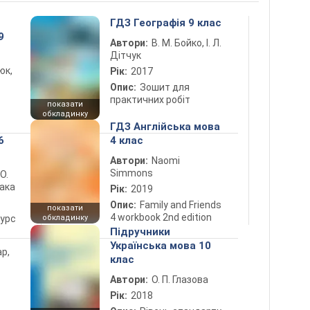
ГДЗ Географія 9 клас
9
Автори:
В. М. Бойко, І. Л.
Дітчук
юк,
Рік:
2017
Опис:
Зошит для
практичних робіт
показати
обкладинку
ГДЗ Англійська мова
6
4 клас
Автори:
Naomi
Simmons
 О.
лака
Рік:
2019
Опис:
Family and Friends
показати
4 workbook 2nd edition
курс
обкладинку
Підручники
Українська мова 10
ар,
клас
Автори:
О. П. Глазова
Рік:
2018