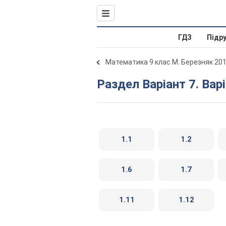
ГДЗ
Підр
Математика 9 клас М. Березняк 20
Раздел Варіант 7. Вар
1.1
1.2
1.6
1.7
1.11
1.12