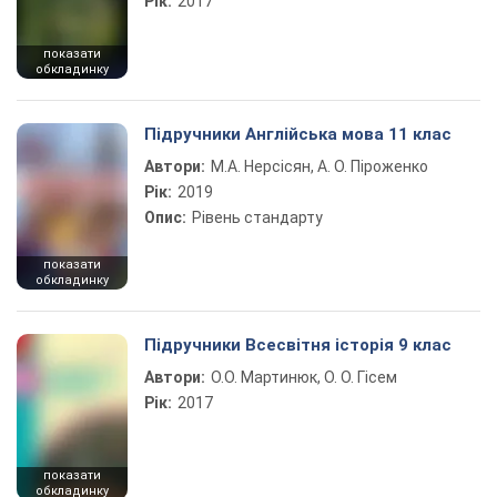
Рік:
2017
показати
обкладинку
Підручники Англійська мова 11 клас
Автори:
М.А. Нерсісян, А. О. Піроженко
Рік:
2019
Опис:
Рівень стандарту
показати
обкладинку
Підручники Всесвітня історія 9 клас
Автори:
О.О. Мартинюк, О. О. Гісем
Рік:
2017
показати
обкладинку