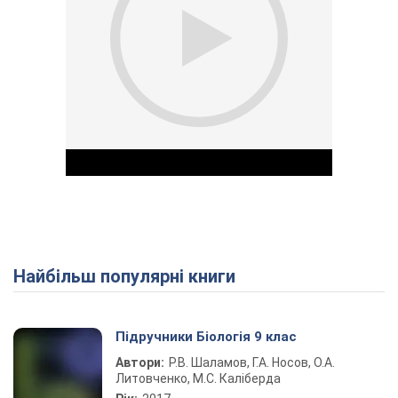
Найбільш популярні книги
Play Video
Підручники Біологія 9 клас
Автори:
Р.В. Шаламов, Г.А. Носов, О.А.
Литовченко, М.С. Каліберда