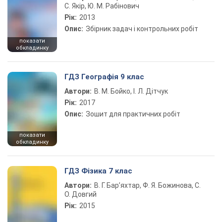
С. Якір, Ю. М. Рабінович
Рік:
2013
Опис:
Збірник задач і контрольних робіт
показати
обкладинку
ГДЗ Географія 9 клас
Автори:
В. М. Бойко, І. Л. Дітчук
Рік:
2017
Опис:
Зошит для практичних робіт
показати
обкладинку
ГДЗ Фізика 7 клас
Автори:
В. Г. Бар’яхтар, Ф. Я. Божинова, С.
О. Довгий
Рік:
2015