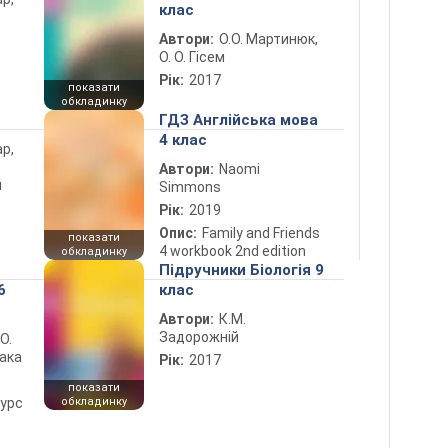
клас
Автори:
О.О. Мартинюк,
О. О. Гісем
Рік:
2017
показати
обкладинку
ГДЗ Англійська мова
4 клас
ар,
Автори:
Naomi
й
Simmons
Рік:
2019
Опис:
Family and Friends
показати
4 workbook 2nd edition
обкладинку
Підручники Біологія 9
6
клас
Автори:
К.М.
Задорожній
 О.
лака
Рік:
2017
показати
курс
обкладинку