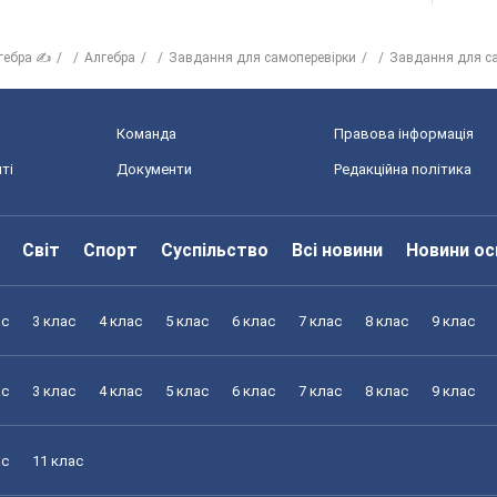
гебра ✍
Алгебра
Завдання для самоперевірки
Завдання для с
Команда
Правова інформація
ті
Документи
Редакційна політика
Світ
Спорт
Суспільство
Всі новини
Новини ос
ас
3 клас
4 клас
5 клас
6 клас
7 клас
8 клас
9 клас
ас
3 клас
4 клас
5 клас
6 клас
7 клас
8 клас
9 клас
ас
11 клас