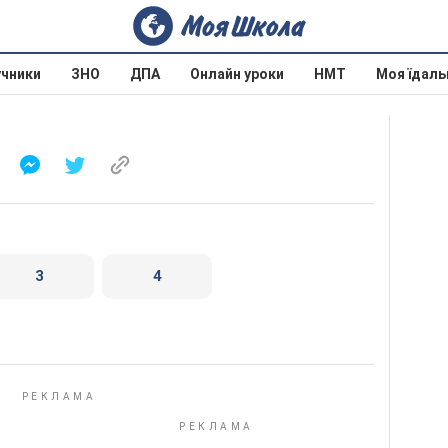
учники
ЗНО
ДПА
Онлайн уроки
НМТ
Моя їдаль
3
4