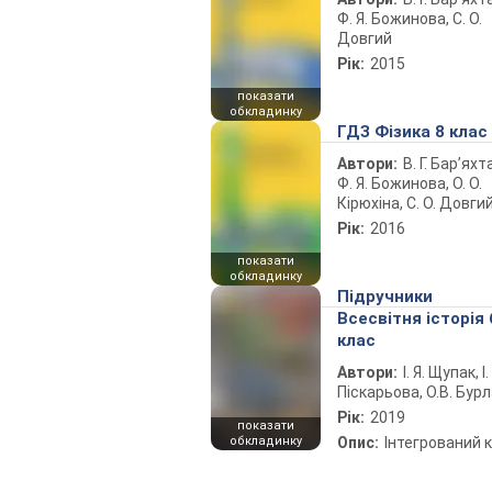
Ф. Я. Божинова, С. О.
Довгий
Рік:
2015
показати
обкладинку
ГДЗ Фізика 8 клас
Автори:
В. Г. Бар’яхт
Ф. Я. Божинова, О. О.
Кірюхіна, С. О. Довги
Рік:
2016
показати
обкладинку
Підручники
Всесвітня історія 
клас
Автори:
І. Я. Щупак, І.
Піскарьова, О.В. Бур
Рік:
2019
показати
обкладинку
Опис:
Інтегрований 