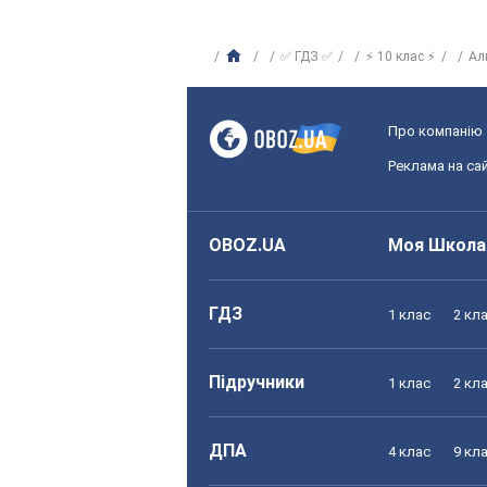
✅ ГДЗ ✅
⚡ 10 клас ⚡
Ал
Про компанію
Реклама на сай
OBOZ.UA
Моя Школа
ГДЗ
1 клас
2 кл
Підручники
1 клас
2 кл
ДПА
4 клас
9 кл