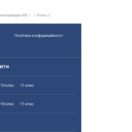
амоперевірки №5
Рівень 3
Політика конфіденційності
віти
10 клас
11 клас
10 клас
11 клас