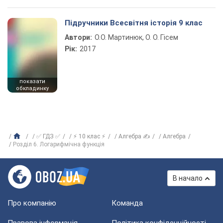
Підручники Всесвітня історія 9 клас
Автори:
О.О. Мартинюк, О. О. Гісем
Рік:
2017
показати
обкладинку
✅ ГДЗ ✅
⚡ 10 клас ⚡
Алгебра ✍
Алгебра
Розділ 6. Логарифмічна функція
В начало
Про компанію
Команда