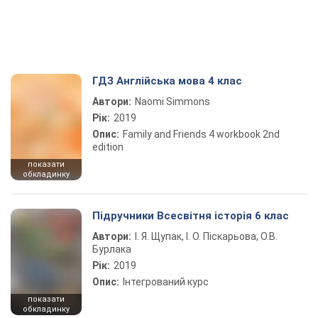
ГДЗ Англійська мова 4 клас
Автори:
Naomi Simmons
Рік:
2019
Опис:
Family and Friends 4 workbook 2nd
edition
показати
обкладинку
Підручники Всесвітня історія 6 клас
Автори:
І. Я. Щупак, І. О. Піскарьова, О.В.
Бурлака
Рік:
2019
Опис:
Інтегрований курс
показати
обкладинку