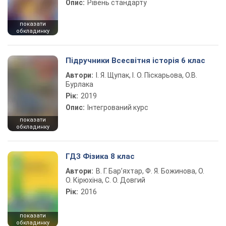
Опис:
Рівень стандарту
показати
обкладинку
Підручники Всесвітня історія 6 клас
Автори:
І. Я. Щупак, І. О. Піскарьова, О.В.
Бурлака
Рік:
2019
Опис:
Інтегрований курс
показати
обкладинку
ГДЗ Фізика 8 клас
Автори:
В. Г. Бар’яхтар, Ф. Я. Божинова, О.
О. Кірюхіна, С. О. Довгий
Рік:
2016
показати
обкладинку