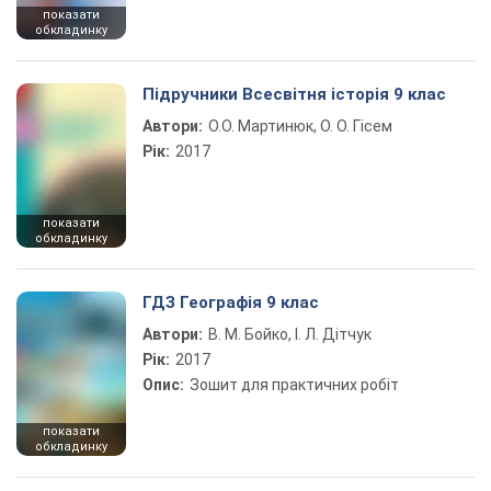
показати
обкладинку
Підручники Всесвітня історія 9 клас
Автори:
О.О. Мартинюк, О. О. Гісем
Рік:
2017
показати
обкладинку
ГДЗ Географія 9 клас
Автори:
В. М. Бойко, І. Л. Дітчук
Рік:
2017
Опис:
Зошит для практичних робіт
показати
обкладинку