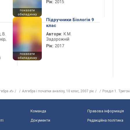
Рік:
2015
показати
обкладинку
5
Підручники Біологія 9
клас
, В.
Автори:
К.М.
кір,
Задорожній
Рік:
2017
показати
і
обкладинку
гебра ✍
Алгебра i початки аналiзу, 10 клас, 2007 рiк
Розділ 1. Тригон
Команда
Правова інформація
ті
Документи
Редакційна політика