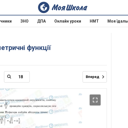
учники
ЗНО
ДПА
Онлайн уроки
НМТ
Моя їдаль
метричні функції
Вперед