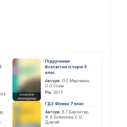
Підручники
0
Всесвітня історія 9
клас
а
Автори:
О.О. Мартинюк,
О. О. Гісем
Рік:
2017
рту
показати
обкладинку
ГДЗ Фізика 7 клас
ар,
Автори:
В. Г. Бар’яхтар,
Ф. Я. Божинова, С. О.
й
Довгий