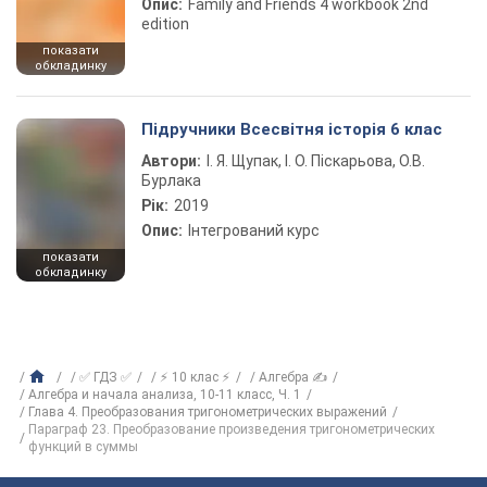
Опис:
Family and Friends 4 workbook 2nd
edition
показати
обкладинку
Підручники Всесвітня історія 6 клас
Автори:
І. Я. Щупак, І. О. Піскарьова, О.В.
Бурлака
Рік:
2019
Опис:
Інтегрований курс
показати
обкладинку
✅ ГДЗ ✅
⚡ 10 клас ⚡
Алгебра ✍
Алгебра и начала анализа, 10-11 класс, Ч. 1
Глава 4. Преобразования тригонометрических выражений
Параграф 23. Преобразование произведения тригонометрических
функций в суммы