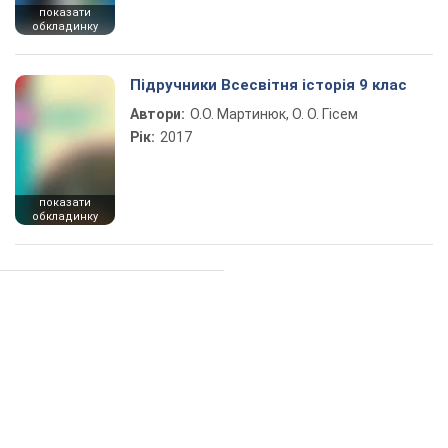
показати
обкладинку
Підручники Всесвітня історія 9 клас
Автори:
О.О. Мартинюк, О. О. Гісем
Рік:
2017
показати
обкладинку