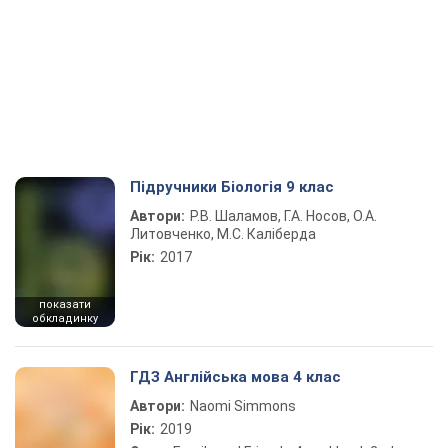
Підручники Біологія 9 клас
Автори:
Р.В. Шаламов, Г.А. Носов, О.А.
Литовченко, М.С. Каліберда
Рік:
2017
показати
обкладинку
ГДЗ Англійська мова 4 клас
Автори:
Naomi Simmons
Рік:
2019