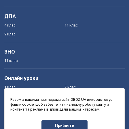
ДПА
4 клас
11 клас
9 клас
ЗНО
11 клас
Онлайн уроки
1 клас
7 клас
2 клас
8 клас
Разом з нашими партнерами сайт OBOZ.UA використовує
файли cookie, щоб забезпечити належну роботу сайту, а
3 клас
9 клас
контент та реклама відповідали вашим інтересам.
4 клас
10 клас
5 клас
11 клас
Прийняти