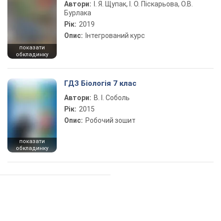
Автори:
І. Я. Щупак, І. О. Піскарьова, О.В.
Бурлака
Рік:
2019
Опис:
Інтегрований курс
показати
обкладинку
ГДЗ Біологія 7 клас
Автори:
В. І. Соболь
Рік:
2015
Опис:
Робочий зошит
показати
обкладинку