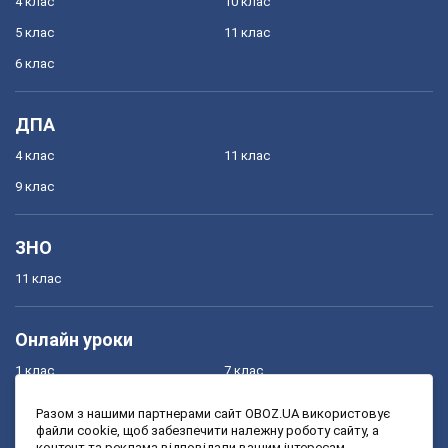
4 клас
10 клас
5 клас
11 клас
6 клас
ДПА
4 клас
11 клас
9 клас
ЗНО
11 клас
Онлайн уроки
1 клас
7 клас
2 клас
8 клас
Разом з нашими партнерами сайт OBOZ.UA використовує
файли cookie, щоб забезпечити належну роботу сайту, а
3 клас
9 клас
контент та реклама відповідали вашим інтересам.