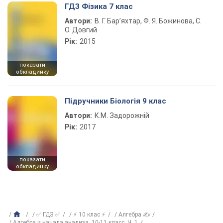
ГДЗ Фізика 7 клас
Автори:
В. Г. Бар’яхтар, Ф. Я. Божинова, С.
О. Довгий
Рік:
2015
показати
обкладинку
Підручники Біологія 9 клас
Автори:
К.М. Задорожній
Рік:
2017
показати
обкладинку
✅ ГДЗ ✅
⚡ 10 клас ⚡
Алгебра ✍
Алгебра и начала анализа, 10-11 класс, Ч. 1