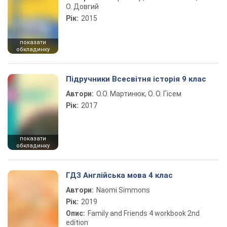
О. Довгий
Рік:
2015
показати
обкладинку
Підручники Всесвітня історія 9 клас
Автори:
О.О. Мартинюк, О. О. Гісем
Рік:
2017
показати
обкладинку
ГДЗ Англійська мова 4 клас
Автори:
Naomi Simmons
Рік:
2019
Опис:
Family and Friends 4 workbook 2nd
edition