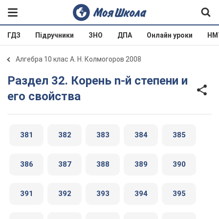
ГДЗ
Підручники
ЗНО
ДПА
Онлайн уроки
НМ
Алгебра 10 клас А. Н. Колмогоров 2008
Раздел 32. Корень n-й степени и
его свойства
381
382
383
384
385
386
387
388
389
390
391
392
393
394
395