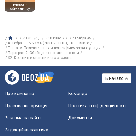
показати
обкладинку
✅ ГДЗ ✅
⚡ 10 клас ⚡
Алгебра ✍
Алгебра, III - V часть (2001-2011гг.), 10-11 класс
Глава IV. Показательная и логарифмическая функции
Параграф 9. Обобщение понятия степени
32. Корень n-й степени и его свойства
В начало
Про компанію
Команда
Правова інформація
Політика конфіденційності
Реклама на сайті
Документи
Редакційна політика