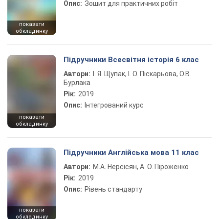
Опис:
Зошит для практичних робіт
показати
обкладинку
Підручники Всесвітня історія 6 клас
Автори:
І. Я. Щупак, І. О. Піскарьова, О.В.
Бурлака
Рік:
2019
Опис:
Інтегрований курс
показати
обкладинку
Підручники Англійська мова 11 клас
Автори:
М.А. Нерсісян, А. О. Піроженко
Рік:
2019
Опис:
Рівень стандарту
показати
обкладинку