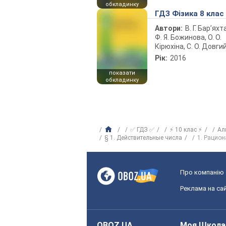
обкладинку
ГДЗ Фізика 8 клас
Автори:
В. Г. Бар’яхт
Ф. Я. Божинова, О. О.
Кірюхіна, С. О. Довги
Рік:
2016
показати
обкладинку
✅ ГДЗ ✅
⚡ 10 клас ⚡
Ал
§ 1. Действительные числа
1. Рацио
Про компанію
Реклама на сай
OBOZ.UA
Моя Школа