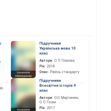
с
Підручники
Українська мова 10
клас
Автори:
О. П. Глазова
т
Рік:
2018
Опис:
Рівень стандарту
показати
обкладинку
Підручники
Всесвітня історія 9
ар,
клас
Автори:
О.О. Мартинюк,
О. О. Гісем
Рік:
2017
показати