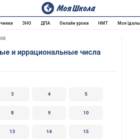
учники
ЗНО
ДПА
Онлайн уроки
НМТ
Моя їдаль
008
ные и иррациональные числа
3
4
5
8
9
10
13
14
15