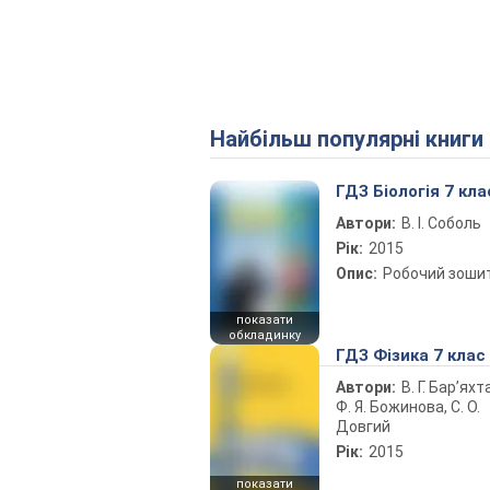
Найбільш популярні книги
ГДЗ Біологія 7 кла
Автори:
В. І. Соболь
Рік:
2015
Опис:
Робочий зоши
показати
обкладинку
ГДЗ Фізика 7 клас
Автори:
В. Г. Бар’яхт
Ф. Я. Божинова, С. О.
Довгий
Рік:
2015
показати