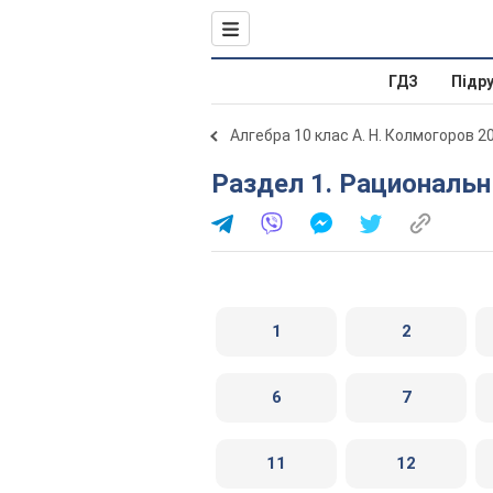
ГДЗ
Підр
Алгебра 10 клас А. Н. Колмогоров 2
Раздел 1. Рациональ
1
2
6
7
11
12