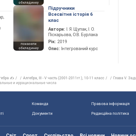
обкладинку
Підручники
Всесвітня історія 6
ар,
клас
й
Автори:
І. Я. Щупак, І. О.
Піскарьова, О.В. Бурлака
Рік:
2019
показати
обкладинку
Опис:
Інтегрований курс
гебра ✍
Алгебра, III - V часть (2001-2011гг.), 10-11 класс
Глава V. Зад
нальные и иррациональные числа
Команда
Правова інформація
ті
Документи
Редакційна політика
Світ
Спорт
Суспільство
Всі новини
Новини ос