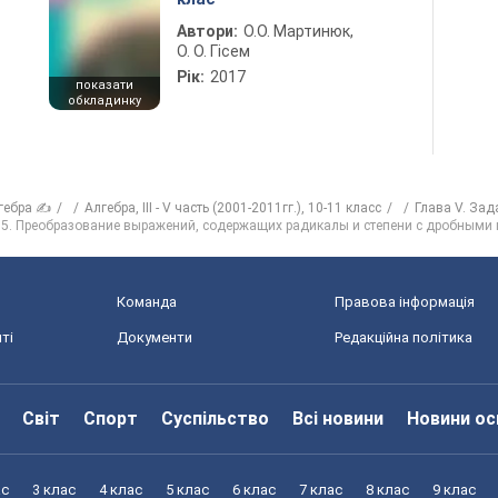
Автори:
О.О. Мартинюк,
О. О. Гісем
Рік:
2017
показати
обкладинку
гебра ✍
Алгебра, III - V часть (2001-2011гг.), 10-11 класс
Глава V. Зад
5. Преобразование выражений, содержащих радикалы и степени с дробными
Команда
Правова інформація
ті
Документи
Редакційна політика
Світ
Спорт
Суспільство
Всі новини
Новини ос
ас
3 клас
4 клас
5 клас
6 клас
7 клас
8 клас
9 клас