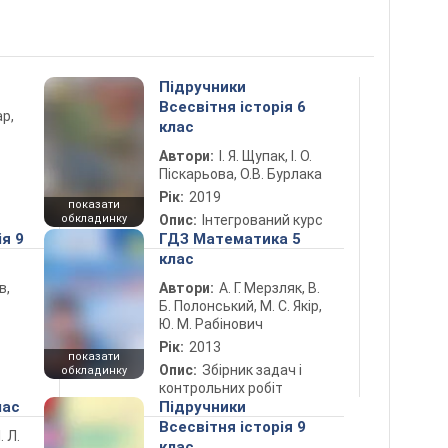
Підручники
Всесвітня історія 6
ар,
клас
Автори:
І. Я. Щупак, І. О.
Піскарьова, О.В. Бурлака
Рік:
2019
показати
обкладинку
Опис:
Інтегрований курс
ія 9
ГДЗ Математика 5
клас
в,
Автори:
А. Г. Мерзляк, В.
Б. Полонський, М. С. Якір,
Ю. М. Рабінович
Рік:
2013
показати
Опис:
Збірник задач і
обкладинку
контрольних робіт
лас
Підручники
Всесвітня історія 9
. Л.
клас