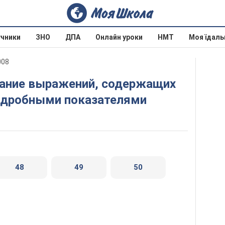
учники
ЗНО
ДПА
Онлайн уроки
НМТ
Моя їдаль
008
с дробными показателями
48
49
50