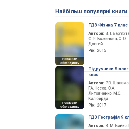
Найбільш популярні книги
ГДЗ Фізика 7 клас
Автори:
В. Г. Бар’яхт
Ф. Я. Божинова, С. О.
Довгий
Рік:
2015
показати
обкладинку
Підручники Біолог
клас
Автори:
Р.В. Шаламо
Г.А. Носов, О.А.
Литовченко, М.С.
Каліберда
показати
Рік:
2017
обкладинку
ГДЗ Географія 9 к
Автори:
В. М. Бойко, І