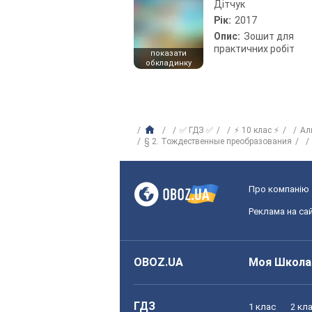
Дітчук
Рік:
2017
Опис:
Зошит для
практичних робіт
показати
обкладинку
✅ ГДЗ ✅
⚡ 10 клас ⚡
Ал
§ 2. Тождественные преобразования
Про компанію
Реклама на сай
OBOZ.UA
Моя Школа
ГДЗ
1 клас
2 кл