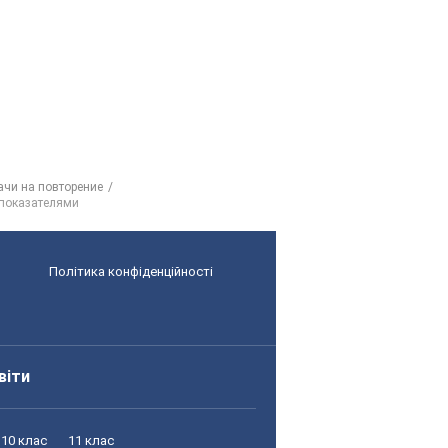
ачи на повторение
 показателями
Політика конфіденційності
віти
10 клас
11 клас