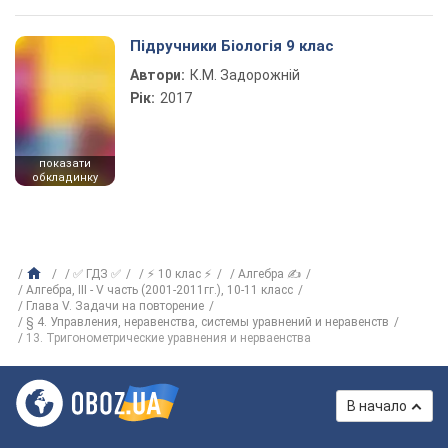
Підручники Біологія 9 клас
Автори:
К.М. Задорожній
Рік:
2017
показати
обкладинку
✅ ГДЗ ✅
⚡ 10 клас ⚡
Алгебра ✍
Алгебра, III - V часть (2001-2011гг.), 10-11 класс
Глава V. Задачи на повторение
§ 4. Управления, неравенства, системы уравнений и неравенств
13. Тригонометрические уравнения и нерваенства
В начало