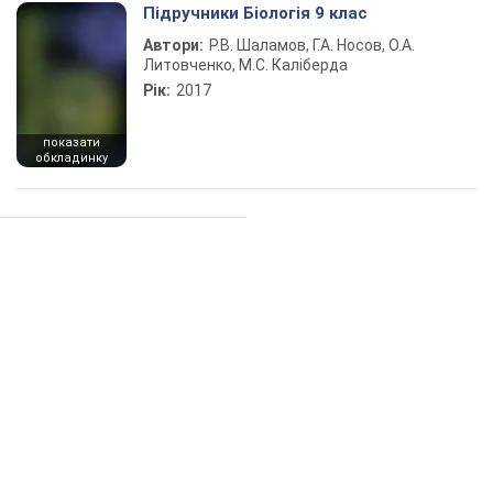
Підручники Біологія 9 клас
Автори:
Р.В. Шаламов, Г.А. Носов, О.А.
Литовченко, М.С. Каліберда
Рік:
2017
показати
обкладинку