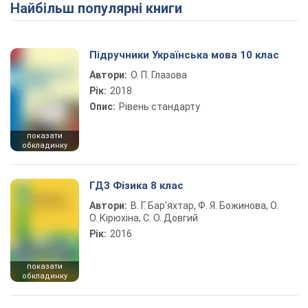
Найбільш популярні книги
Play Video
Підручники Українська мова 10 клас
Автори:
О. П. Глазова
Рік:
2018
Опис:
Рівень стандарту
показати
обкладинку
ГДЗ Фізика 8 клас
Автори:
В. Г. Бар’яхтар, Ф. Я. Божинова, О.
О. Кірюхіна, С. О. Довгий
Рік:
2016
показати
обкладинку