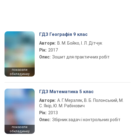
ГДЗ Географія 9 клас
Автори:
В. М. Бойко, І. Л. Дітчук
Рік:
2017
Опис:
Зошит для практичних робіт
показати
обкладинку
ГДЗ Математика 5 клас
Автори:
А. Г. Мерзляк, В. Б. Полонський, М.
С. Якір, Ю. М. Рабінович
Рік:
2013
Опис:
Збірник задач і контрольних робіт
показати
обкладинку