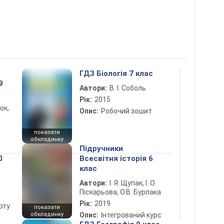
ГДЗ Біологія 7 клас
9
Автори:
В. І. Соболь
Рік:
2015
юк,
Опис:
Робочий зошит
показати
обкладинку
Підручники
0
Всесвітня історія 6
клас
а
Автори:
І. Я. Щупак, І. О.
Піскарьова, О.В. Бурлака
Рік:
2019
рту
показати
обкладинку
Опис:
Інтегрований курс