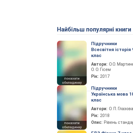
Найбільш популярні книги
Підручники
Всесвітня історія 
клас
Автори:
О.О. Мартин
О. О. Гісем
Рік:
2017
показати
обкладинку
Підручники
Українська мова 1
клас
Автори:
О. П. Глазов
Рік:
2018
Опис:
Рівень станда
показати
обкладинку