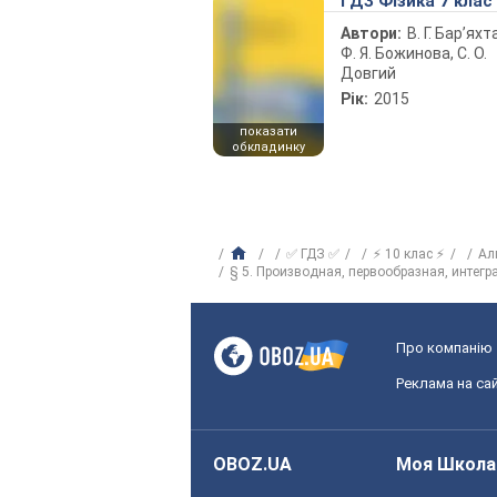
ГДЗ Фізика 7 клас
Автори:
В. Г. Бар’яхт
Ф. Я. Божинова, С. О.
Довгий
Рік:
2015
показати
обкладинку
✅ ГДЗ ✅
⚡ 10 клас ⚡
Ал
§ 5. Производная, первообразная, интегр
Про компанію
Реклама на сай
OBOZ.UA
Моя Школа