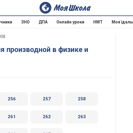
учники
ЗНО
ДПА
Онлайн уроки
НМТ
Моя їдаль
008
256
257
258
261
262
263