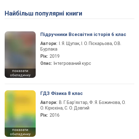
Найбільш популярні книги
Play Video
Підручники Всесвітня історія 6 клас
Автори:
І. Я. Щупак, І. О. Піскарьова, О.В.
Бурлака
Рік:
2019
Опис:
Інтегрований курс
показати
обкладинку
ГДЗ Фізика 8 клас
Автори:
В. Г. Бар’яхтар, Ф. Я. Божинова, О.
О. Кірюхіна, С. О. Довгий
Рік:
2016
показати
обкладинку