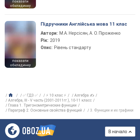
показати
обкладинку
Підручники Англійська мова 11 клас
Автори:
М.А. Нерсісян, А. О. Піроженко
Рік:
2019
Опис:
Рівень стандарту
показати
обкладинку
✅ ГДЗ ✅
⚡ 10 клас ⚡
Алгебра ✍
Алгебра, III - V часть (2001-2011гг.), 10-11 класс
Глава 1. Тригонометрические функции
Параграф 2. Основные свойства функций
3. Функции и их графики
В начало