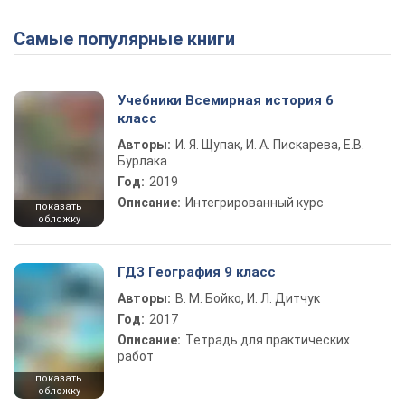
Самые популярные книги
Play Video
Учебники Всемирная история 6
класс
Авторы:
И. Я. Щупак, И. А. Пискарева, Е.В.
Бурлака
Год:
2019
Описание:
Интегрированный курс
показать
обложку
ГДЗ География 9 класс
Авторы:
В. М. Бойко, И. Л. Дитчук
Год:
2017
Описание:
Тетрадь для практических
работ
показать
обложку