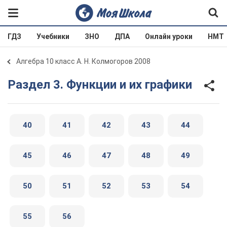
ГДЗ
Учебники
ЗНО
ДПА
Онлайн уроки
НМТ
Алгебра 10 класс А. Н. Колмогоров 2008
Раздел 3. Функции и их графики
40
41
42
43
44
45
46
47
48
49
50
51
52
53
54
55
56