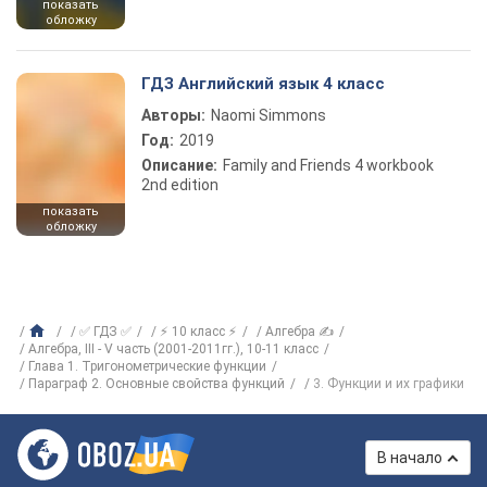
показать
обложку
ГДЗ Английский язык 4 класс
Авторы:
Naomi Simmons
Год:
2019
Описание:
Family and Friends 4 workbook
2nd edition
показать
обложку
✅ ГДЗ ✅
⚡ 10 класс ⚡
Алгебра ✍
Алгебра, III - V часть (2001-2011гг.), 10-11 класс
Глава 1. Тригонометрические функции
Параграф 2. Основные свойства функций
3. Функции и их графики
В начало