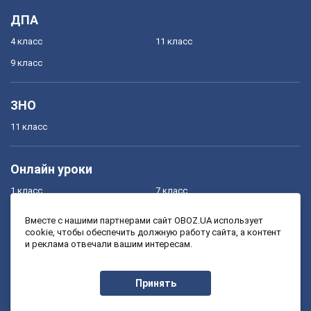
ДПА
4 класс
11 класс
9 класс
ЗНО
11 класс
Онлайн уроки
1 класс
7 класс
2 класс
8 класс
Вместе с нашими партнерами сайт OBOZ.UA использует
cookie, чтобы обеспечить должную работу сайта, а контент
3 класс
9 класс
и реклама отвечали вашим интересам.
4 класс
10 класс
5 класс
11 класс
Принять
6 класс