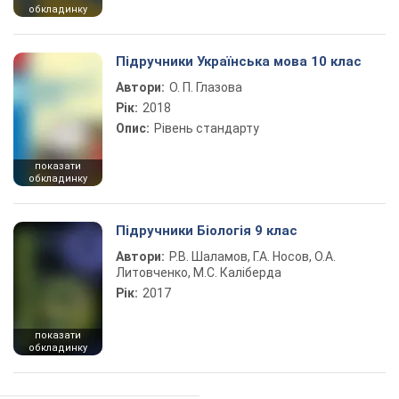
обкладинку
Підручники Українська мова 10 клас
Автори:
О. П. Глазова
Рік:
2018
Опис:
Рівень стандарту
показати
обкладинку
Підручники Біологія 9 клас
Автори:
Р.В. Шаламов, Г.А. Носов, О.А.
Литовченко, М.С. Каліберда
Рік:
2017
показати
обкладинку