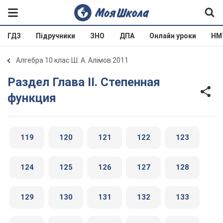
ГДЗ
Підручники
ЗНО
ДПА
Онлайн уроки
НМ
Алгебра 10 клас Ш. А. Алімов 2011
Раздел Глава II. Степенная
функция
119
120
121
122
123
124
125
126
127
128
129
130
131
132
133