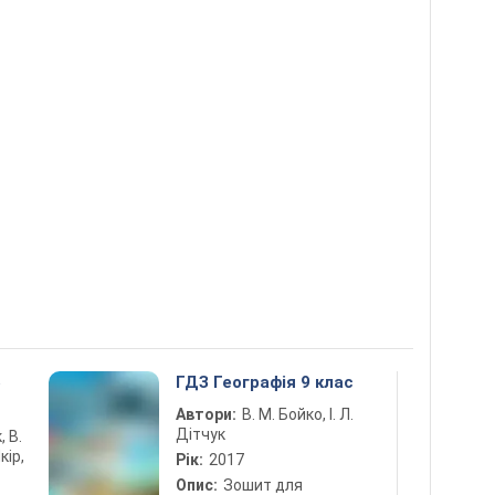
5
ГДЗ Географія 9 клас
Автори:
В. М. Бойко, І. Л.
Дітчук
, В.
кір,
Рік:
2017
Опис:
Зошит для