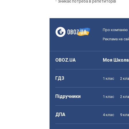
зникає потреба в репетиторів
Про компанію
Реклама на сай
OBOZ.UA
Моя Школа
ГДЗ
1 клас
2 кл
Підручники
1 клас
2 кл
ДПА
4 клас
9 кл