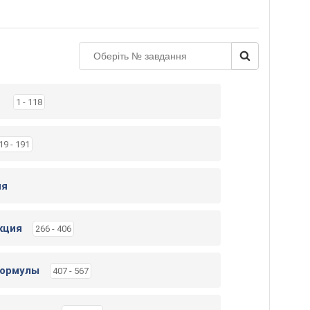
н
і
т
ь
к
н
и
а
1 - 118
г
у
19 - 191
ия
кция
266 - 406
формулы
407 - 567