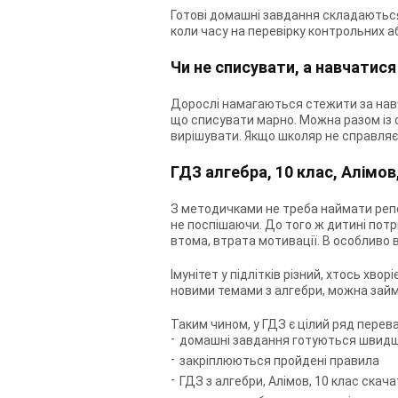
Готові домашні завдання складаються
коли часу на перевірку контрольних аб
Чи не списувати, а навчатися
Дорослі намагаються стежити за нав
що списувати марно. Можна разом із с
вирішувати. Якщо школяр не справляє
ГДЗ алгебра, 10 клас, Алімов
З методичками не треба наймати репе
не поспішаючи. До того ж дитині потрі
втома, втрата мотивації. В особливо 
Імунітет у підлітків різний, хтось хв
новими темами з алгебри, можна займ
Таким чином, у ГДЗ є цілий ряд перева
домашні завдання готуються швидше
закріплюються пройдені правила
ГДЗ з алгебри, Алімов, 10 клас ска