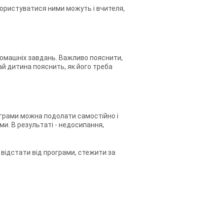
ористуватися ними можуть і вчителя,
омашніх завдань. Важливо пояснити,
ай дитина пояснить, як його треба
ограми можна подолати самостійно і
ми. В результаті - недосипання,
е відстати від програми, стежити за