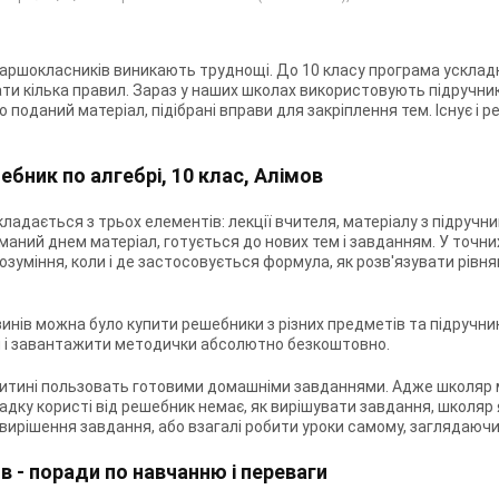
аршокласників виникають труднощі. До 10 класу програма усклад
ати кілька правил. Зараз у наших школах використовують підручники 
о поданий матеріал, підібрані вправи для закріплення тем. Існує і
ре
бник по алгебрі, 10 клас, Алімов
адається з трьох елементів: лекції вчителя, матеріалу з підручни
аний днем ​​матеріал, готується до нових тем і завданням. У точ
озуміння, коли і де застосовується формула, як розв'язувати рівн
нів можна було купити решебники з різних предметів та підручник
ти і завантажити методички абсолютно безкоштовно.
итині пользовать готовими домашніми завданнями. Адже школяр м
ипадку користі від решебник немає, як вирішувати завдання, школяр
ирішення завдання, або взагалі робити уроки самому, заглядаючи 
ов - поради по навчанню і переваги