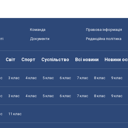
Команда
Правова інформація
ті
Документи
Редакційна політика
Світ
Спорт
Суспільство
Всі новини
Новини ос
ас
3 клас
4 клас
5 клас
6 клас
7 клас
8 клас
9 клас
ас
3 клас
4 клас
5 клас
6 клас
7 клас
8 клас
9 клас
ас
11 клас