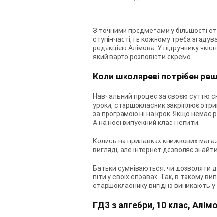
З точними предметами у більшості ст
ступінчасті, і в кожному треба згадув
редакцією Алімова. У підручнику якісн
який варто розповісти окремо.
Коли школяреві потрібен реше
Навчальний процес за своєю суттю скл
уроки, старшокласник закріплює отрим
за програмою ні на крок. Якщо немає р
А на носі випускний клас і іспити.
Колись на прилавках книжкових магази
вигляді, але інтернет дозволяє знай
Батьки сумніваються, чи дозволяти д
піти у своїх справах. Так, в такому в
старшокласнику вигідно виникають у в
ГДЗ з алгебри, 10 клас, Алім