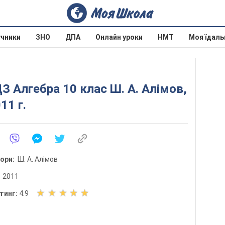
учники
ЗНО
ДПА
Онлайн уроки
НМТ
Моя їдаль
З Алгебра 10 клас Ш. А. Алімов,
11 г.
тори:
Ш. А. Алімов
:
2011
О
тинг:
4.9
ц
і