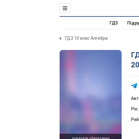
ГДЗ
Підр
ГДЗ 10 клас Алгебра
ГД
20
Ав
Рік
Рей
показати обкладинку