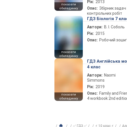
Рік:
2013
показати
Опис:
Збірник задач 
обкладинку
контрольних робіт
ГДЗ Біологія 7 кла
Автори:
В. І. Соболь
Рік:
2015
Опис:
Робочий зоши
показати
обкладинку
ГДЗ Англійська м
4 клас
Автори:
Naomi
Simmons
Рік:
2019
Опис:
Family and Fri
показати
4 workbook 2nd editio
обкладинку
✅ ГДЗ ✅
⚡ 10 клас ⚡
Ал