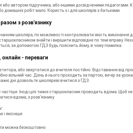
 або автором підручника, або іншими досвідченими педагогами. К
о домашніх робіт мало. Користь є і для школярів з батьками.
 разом з розв'язнику
чанням школяра, по можливості контролювати якість виконання д
таршокласником знайти і вирішити відповідне по темі вправу. Нех
ться, за допомогою ГДЗ будь пояснить йому, в чому помилка.
, онлайн - переваги
титора, або звертатися до вчителя постійно. Відставання від пр
бно вільний час. День в нього проходить за партою, вечір за урока
важкі дні дозвольте школяреві вчитися з ГДЗ.
оріє частіше. Іноді цілі тижні старшокласник проводить вдома. Щоб н
атися вдома, з розв'язнику.
г:
 і якісніше
чати можна безкоштовно