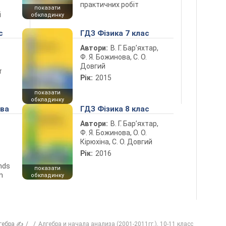
практичних робіт
показати
і
обкладинку
с
ГДЗ Фізика 7 клас
Автори:
В. Г. Бар’яхтар,
Ф. Я. Божинова, С. О.
Довгий
т
Рік:
2015
показати
обкладинку
ова
ГДЗ Фізика 8 клас
Автори:
В. Г. Бар’яхтар,
Ф. Я. Божинова, О. О.
Кірюхіна, С. О. Довгий
Рік:
2016
ends
показати
n
обкладинку
гебра ✍
Алгебра и начала анализа (2001-2011гг.), 10-11 класс