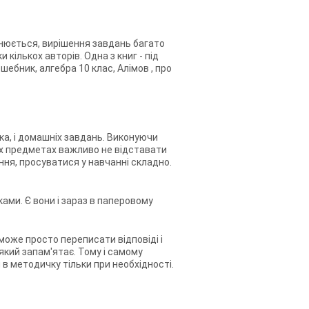
нюється, вирішення завдань багато
кількох авторів. Одна з книг - під
шебник, алгебра 10 клас, Алімов
, про
ка, і домашніх завдань. Виконуючи
них предметах важливо не відставати
яння, просуватися у навчанні складно.
ами. Є вони і зараз в паперовому
оже просто переписати відповіді і
 який запам'ятає. Тому і самому
в методичку тільки при необхідності.