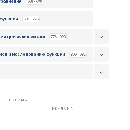
уравнения
568 - 690
 функции
691 - 775
геометрический смысл
776 - 898
дной и исследованию функций
899 - 982