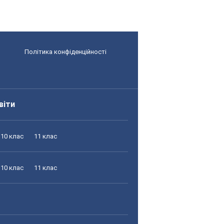
Політика конфіденційності
віти
10 клас
11 клас
10 клас
11 клас