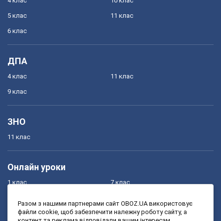
4 клас
10 клас
5 клас
11 клас
6 клас
ДПА
4 клас
11 клас
9 клас
ЗНО
11 клас
Онлайн уроки
1 клас
7 клас
2 клас
8 клас
Разом з нашими партнерами сайт OBOZ.UA використовує
файли cookie, щоб забезпечити належну роботу сайту, а
3 клас
9 клас
контент та реклама відповідали вашим інтересам.