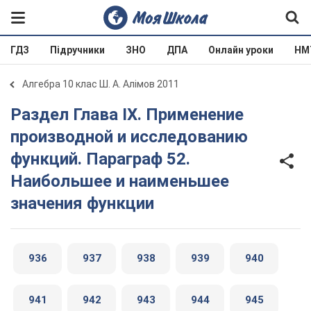
ГДЗ
Підручники
ЗНО
ДПА
Онлайн уроки
НМ
Алгебра 10 клас Ш. А. Алімов 2011
Раздел Глава IX. Применение
производной и исследованию
функций. Параграф 52.
Наибольшее и наименьшее
значения функции
936
937
938
939
940
941
942
943
944
945