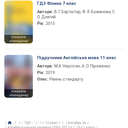
ГДЗ Фізика 7 клас
Автори:
В. Г. Бар’яхтар, Ф. Я. Божинова, С.
О. Довгий
Рік:
2015
показати
обкладинку
Підручники Англійська мова 11 клас
Автори:
М.А. Нерсісян, А. О. Піроженко
Рік:
2019
Опис:
Рівень стандарту
показати
обкладинку
✅ ГДЗ ✅
⚡ 10 клас ⚡
Алгебра ✍
Алгебра и начала анализа (2001-2011гг.), 10-11 класс