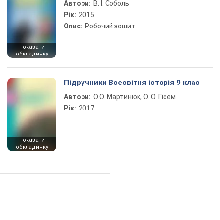
Автори:
В. І. Соболь
Рік:
2015
Опис:
Робочий зошит
показати
обкладинку
Підручники Всесвітня історія 9 клас
Автори:
О.О. Мартинюк, О. О. Гісем
Рік:
2017
показати
обкладинку