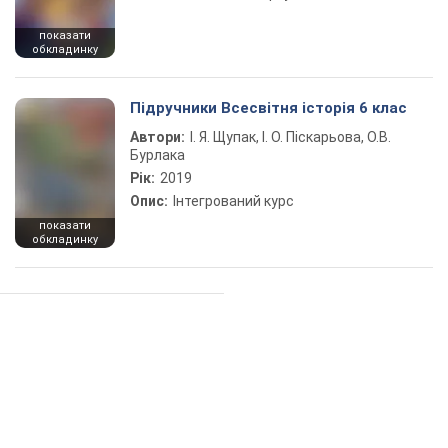
показати
обкладинку
Підручники Всесвітня історія 6 клас
Автори:
І. Я. Щупак, І. О. Піскарьова, О.В.
Бурлака
Рік:
2019
Опис:
Інтегрований курс
показати
обкладинку