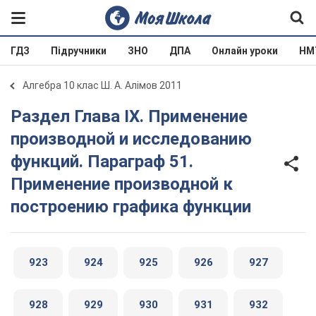
ГДЗ
Підручники
ЗНО
ДПА
Онлайн уроки
НМ
Алгебра 10 клас Ш. А. Алімов 2011
Раздел Глава IX. Применение
производной и исследованию
функций. Параграф 51.
Применение производной к
построению графика функции
923
924
925
926
927
928
929
930
931
932