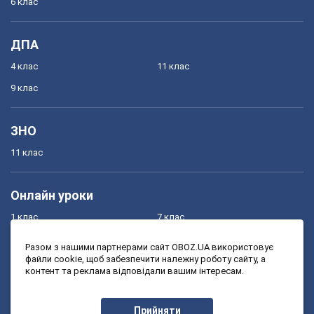
6 клас
ДПА
4 клас
11 клас
9 клас
ЗНО
11 клас
Онлайн уроки
1 клас
7 клас
2 клас
8 клас
Разом з нашими партнерами сайт OBOZ.UA використовує
файли cookie, щоб забезпечити належну роботу сайту, а
3 клас
9 клас
контент та реклама відповідали вашим інтересам.
4 клас
10 клас
5 клас
11 клас
Прийняти