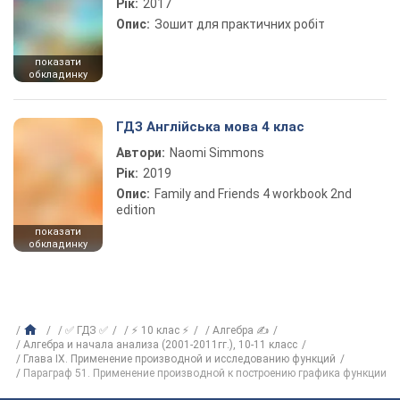
Рік:
2017
Опис:
Зошит для практичних робіт
показати
обкладинку
ГДЗ Англійська мова 4 клас
Автори:
Naomi Simmons
Рік:
2019
Опис:
Family and Friends 4 workbook 2nd
edition
показати
обкладинку
✅ ГДЗ ✅
⚡ 10 клас ⚡
Алгебра ✍
Алгебра и начала анализа (2001-2011гг.), 10-11 класс
Глава IX. Применение производной и исследованию функций
Параграф 51. Применение производной к построению графика функции