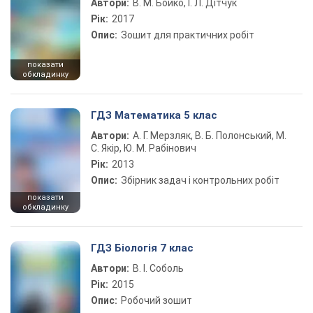
Автори:
В. М. Бойко, І. Л. Дітчук
Рік:
2017
Опис:
Зошит для практичних робіт
показати
обкладинку
ГДЗ Математика 5 клас
Автори:
А. Г. Мерзляк, В. Б. Полонський, М.
С. Якір, Ю. М. Рабінович
Рік:
2013
Опис:
Збірник задач і контрольних робіт
показати
обкладинку
ГДЗ Біологія 7 клас
Автори:
В. І. Соболь
Рік:
2015
Опис:
Робочий зошит