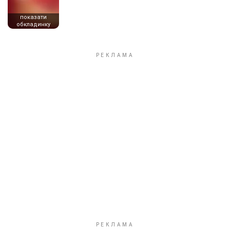
показати
обкладинку