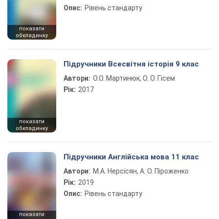
Опис:
Рівень стандарту
показати
обкладинку
Підручники Всесвітня історія 9 клас
Автори:
О.О. Мартинюк, О. О. Гісем
Рік:
2017
показати
обкладинку
Підручники Англійська мова 11 клас
Автори:
М.А. Нерсісян, А. О. Піроженко
Рік:
2019
Опис:
Рівень стандарту
показати