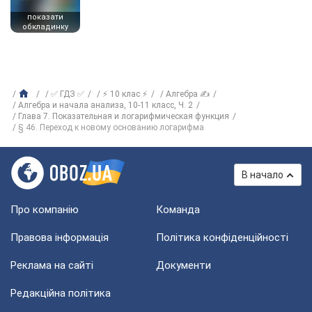
показати
обкладинку
✅ ГДЗ ✅
⚡ 10 клас ⚡
Алгебра ✍
Алгебра и начала анализа, 10-11 класс, Ч. 2
Глава 7. Показательная и логарифмическая функция
§ 46. Переход к новому основанию логарифма
В начало
Про компанію
Команда
Правова інформація
Політика конфіденційності
Реклама на сайті
Документи
Редакційна політика