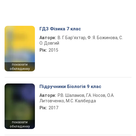
ГДЗ Фізика 7 клас
Автори:
В. Г. Бар’яхтар, Ф. Я. Божинова, С.
О. Довгий
Рік:
2015
показати
обкладинку
Підручники Біологія 9 клас
Автори:
Р.В. Шаламов, Г.А. Носов, О.А.
Литовченко, М.С. Каліберда
Рік:
2017
показати
обкладинку