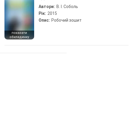
Автори:
В. І. Соболь
Рік:
2015
Опис:
Робочий зошит
показати
обкладинку