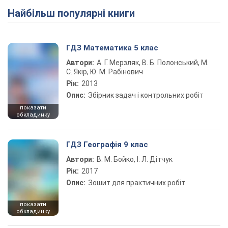
Найбільш популярні книги
ГДЗ Математика 5 клас
Автори:
А. Г. Мерзляк, В. Б. Полонський, М.
С. Якір, Ю. М. Рабінович
Рік:
2013
Опис:
Збірник задач і контрольних робіт
показати
обкладинку
ГДЗ Географія 9 клас
Автори:
В. М. Бойко, І. Л. Дітчук
Рік:
2017
Опис:
Зошит для практичних робіт
показати
обкладинку