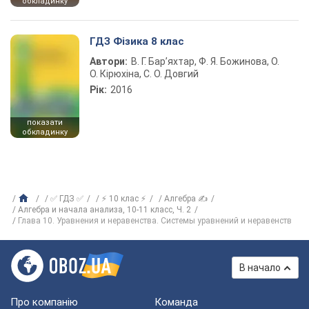
обкладинку
ГДЗ Фізика 8 клас
Автори:
В. Г. Бар’яхтар, Ф. Я. Божинова, О.
О. Кірюхіна, С. О. Довгий
Рік:
2016
показати
обкладинку
✅ ГДЗ ✅
⚡ 10 клас ⚡
Алгебра ✍
Алгебра и начала анализа, 10-11 класс, Ч. 2
Глава 10. Уравнения и неравенства. Системы уравнений и неравенств
В начало
Про компанію
Команда