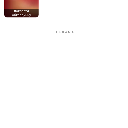
показати
обкладинку