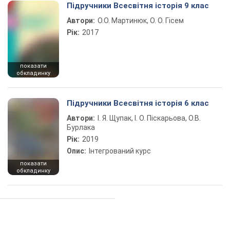
Підручники Всесвітня історія 9 клас
Автори:
О.О. Мартинюк, О. О. Гісем
Рік:
2017
показати
обкладинку
Підручники Всесвітня історія 6 клас
Автори:
І. Я. Щупак, І. О. Піскарьова, О.В.
Бурлака
Рік:
2019
Опис:
Інтегрований курс
показати
обкладинку