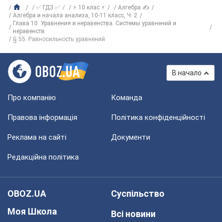
✅ ГДЗ ✅
⚡ 10 клас ⚡
Алгебра ✍
Алгебра и начала анализа, 10-11 класс, Ч. 2
Глава 10. Уравнения и неравенства. Системы уравнений и
неравенств
§ 55. Равносильность уравнений
В начало
Про компанію
Команда
Правова інформація
Політика конфіденційності
Реклама на сайті
Документи
Редакційна політика
OBOZ.UA
Суспільство
Моя Школа
Всі новини