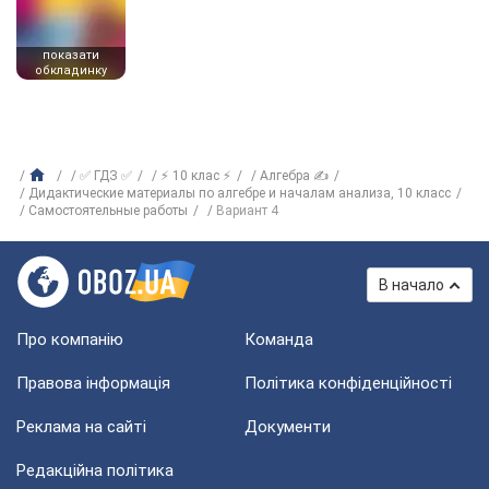
показати
обкладинку
✅ ГДЗ ✅
⚡ 10 клас ⚡
Алгебра ✍
Дидактические материалы по алгебре и началам анализа, 10 класс
Самостоятельные работы
Вариант 4
В начало
Про компанію
Команда
Правова інформація
Політика конфіденційності
Реклама на сайті
Документи
Редакційна політика