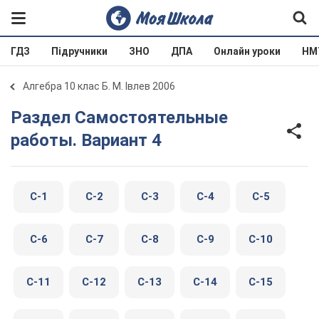
ГДЗ
Підручники
ЗНО
ДПА
Онлайн уроки
НМ
Алгебра 10 клас Б. М. Івлев 2006
Раздел Самостоятельные
работы. Вариант 4
C-1
C-2
C-3
C-4
C-5
C-6
C-7
C-8
C-9
C-10
C-11
C-12
C-13
C-14
C-15