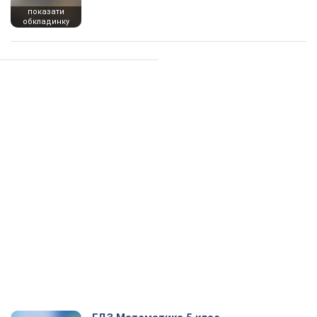
показати
обкладинку