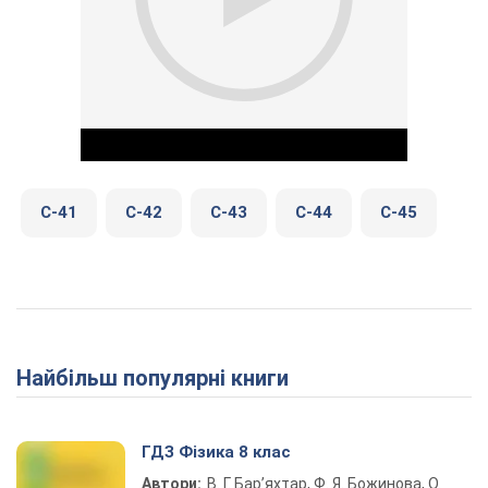
C-41
C-42
C-43
C-44
C-45
Play Video
Найбільш популярні книги
ГДЗ Фізика 8 клас
Автори:
В. Г. Бар’яхтар, Ф. Я. Божинова, О.