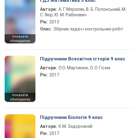
ГДЗ Математика 5 клас
Автори:
А. Г. Мерзляк, В. Б. Полонський, М.
С. Якір, Ю. М. Рабінович
Рік:
2013
Опис:
Збірник задач і контрольних робіт
показати
обкладинку
Підручники Всесвітня історія 9 клас
Автори:
О.О. Мартинюк, О. О. Гісем
Рік:
2017
показати
обкладинку
Підручники Біологія 9 клас
Автори:
К.М. Задорожній
Рік:
2017