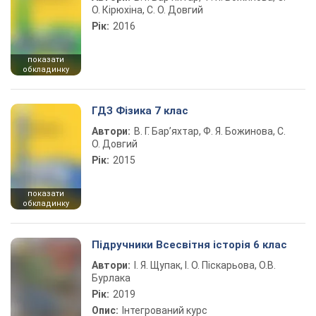
О. Кірюхіна, С. О. Довгий
Рік:
2016
показати
обкладинку
ГДЗ Фізика 7 клас
Автори:
В. Г. Бар’яхтар, Ф. Я. Божинова, С.
О. Довгий
Рік:
2015
показати
обкладинку
Підручники Всесвітня історія 6 клас
Автори:
І. Я. Щупак, І. О. Піскарьова, О.В.
Бурлака
Рік:
2019
Опис:
Інтегрований курс