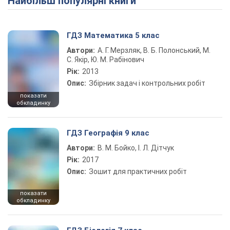
Найбільш популярні книги
ГДЗ Математика 5 клас
Автори:
А. Г. Мерзляк, В. Б. Полонський, М.
С. Якір, Ю. М. Рабінович
Рік:
2013
Опис:
Збірник задач і контрольних робіт
показати
обкладинку
ГДЗ Географія 9 клас
Автори:
В. М. Бойко, І. Л. Дітчук
Рік:
2017
Опис:
Зошит для практичних робіт
показати
обкладинку