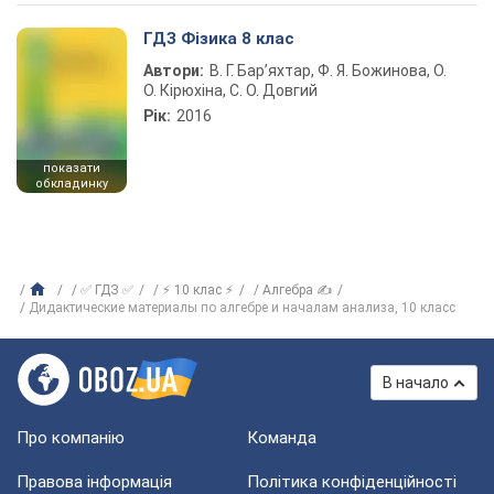
ГДЗ Фізика 8 клас
Автори:
В. Г. Бар’яхтар, Ф. Я. Божинова, О.
О. Кірюхіна, С. О. Довгий
Рік:
2016
показати
обкладинку
✅ ГДЗ ✅
⚡ 10 клас ⚡
Алгебра ✍
Дидактические материалы по алгебре и началам анализа, 10 класс
В начало
Про компанію
Команда
Правова інформація
Політика конфіденційності