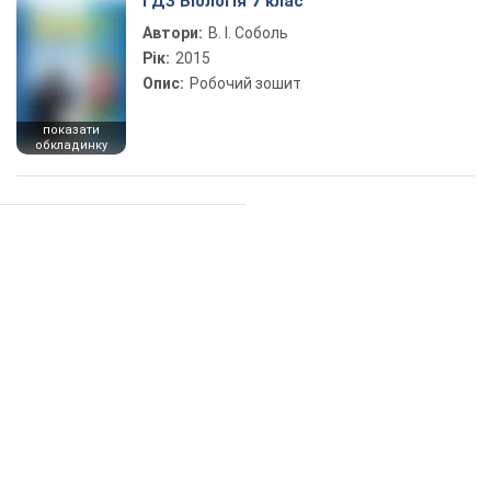
ГДЗ Біологія 7 клас
Автори:
В. І. Соболь
Рік:
2015
Опис:
Робочий зошит
показати
обкладинку