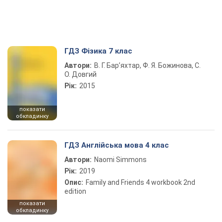
ГДЗ Фізика 7 клас
Автори:
В. Г. Бар’яхтар, Ф. Я. Божинова, С.
О. Довгий
Рік:
2015
показати
обкладинку
ГДЗ Англійська мова 4 клас
Автори:
Naomi Simmons
Рік:
2019
Опис:
Family and Friends 4 workbook 2nd
edition
показати
обкладинку