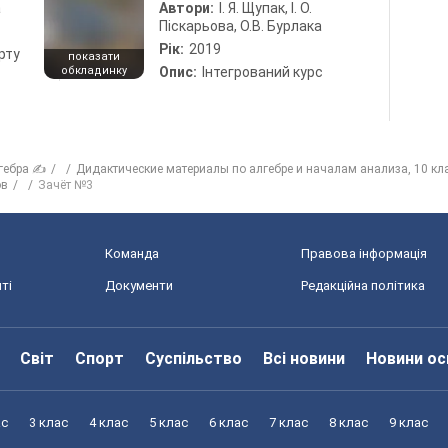
а
Автори:
І. Я. Щупак, І. О.
Піскарьова, О.В. Бурлака
Рік:
2019
рту
показати
обкладинку
Опис:
Інтегрований курс
гебра ✍
Дидактические материалы по алгебре и началам анализа, 10 кл
ов
Зачёт №3
Команда
Правова інформація
ті
Документи
Редакційна політика
Світ
Спорт
Суспільство
Всі новини
Новини ос
ас
3 клас
4 клас
5 клас
6 клас
7 клас
8 клас
9 клас