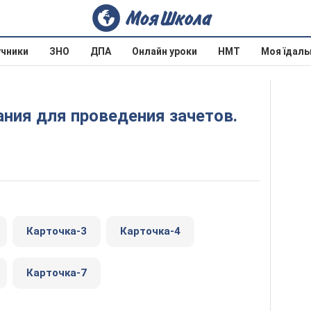
учники
ЗНО
ДПА
Онлайн уроки
НМТ
Моя їдаль
Карточка-3
Карточка-4
Карточка-7