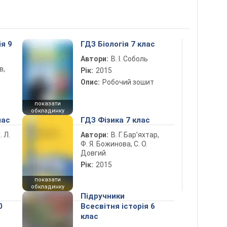
ія 9
ГДЗ Біологія 7 клас
Автори:
В. І. Соболь
в,
Рік:
2015
Опис:
Робочий зошит
показати
обкладинку
лас
ГДЗ Фізика 7 клас
. Л.
Автори:
В. Г. Бар’яхтар,
Ф. Я. Божинова, С. О.
Довгий
Рік:
2015
показати
обкладинку
Підручники
0
Всесвітня історія 6
клас