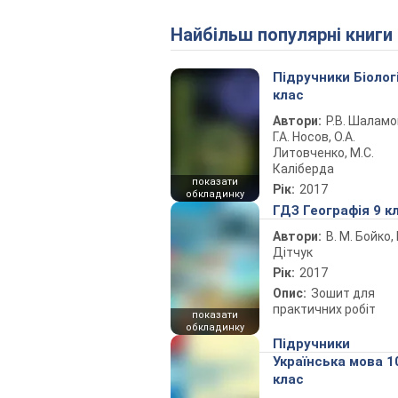
Найбільш популярні книги
Підручники Біолог
клас
Автори:
Р.В. Шаламо
Г.А. Носов, О.А.
Литовченко, М.С.
Каліберда
показати
Рік:
2017
обкладинку
ГДЗ Географія 9 к
Автори:
В. М. Бойко, І
Дітчук
Рік:
2017
Опис:
Зошит для
практичних робіт
показати
обкладинку
Підручники
Українська мова 1
клас