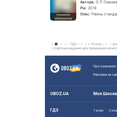
Автори:
О. П. Глазов
Рік:
2018
Опис:
Рівень станда
показати
обкладинку
✅ ГДЗ ✅
⚡ 10 клас ⚡
Ал
Карточки-задания для проведения зачет
Про компанію
Реклама на сай
OBOZ.UA
Моя Школа
ГДЗ
1 клас
2 кл