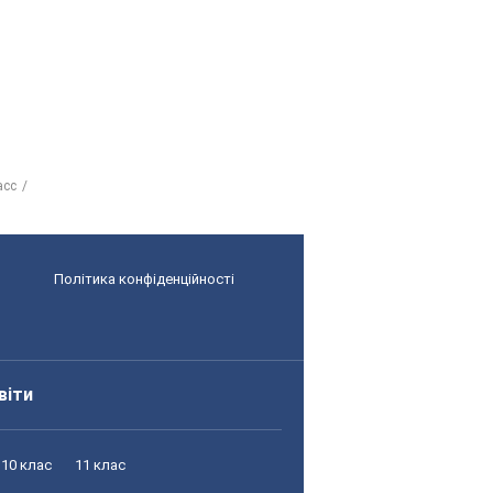
асс
Політика конфіденційності
віти
10 клас
11 клас