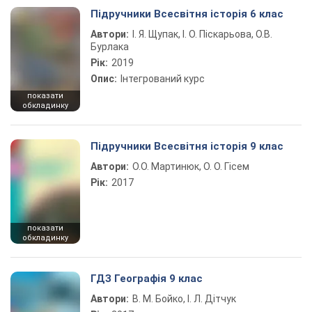
Підручники Всесвітня історія 6 клас
Автори:
І. Я. Щупак, І. О. Піскарьова, О.В.
Бурлака
Рік:
2019
Опис:
Інтегрований курс
показати
обкладинку
Підручники Всесвітня історія 9 клас
Автори:
О.О. Мартинюк, О. О. Гісем
Рік:
2017
показати
обкладинку
ГДЗ Географія 9 клас
Автори:
В. М. Бойко, І. Л. Дітчук