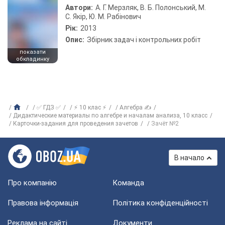
Автори:
А. Г. Мерзляк, В. Б. Полонський, М.
С. Якір, Ю. М. Рабінович
Рік:
2013
Опис:
Збірник задач і контрольних робіт
показати
обкладинку
✅ ГДЗ ✅
⚡ 10 клас ⚡
Алгебра ✍
Дидактические материалы по алгебре и началам анализа, 10 класс
Карточки-задания для проведения зачетов
Зачёт №2
В начало
Про компанію
Команда
Правова інформація
Політика конфіденційності
Реклама на сайті
Документи