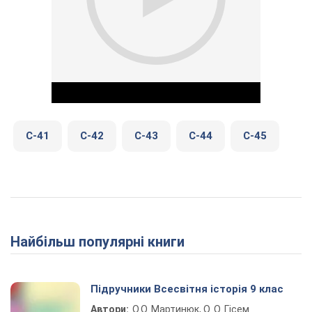
C-41
C-42
C-43
C-44
C-45
Play Video
Найбільш популярні книги
Підручники Всесвітня історія 9 клас
Автори:
О.О. Мартинюк, О. О. Гісем