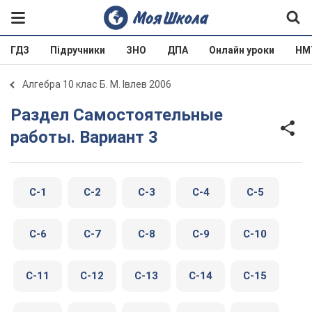
ГДЗ
Підручники
ЗНО
ДПА
Онлайн уроки
НМ
Алгебра 10 клас Б. М. Івлев 2006
Раздел Самостоятельные
работы. Вариант 3
C-1
C-2
C-3
C-4
C-5
C-6
C-7
C-8
C-9
C-10
C-11
C-12
C-13
C-14
C-15