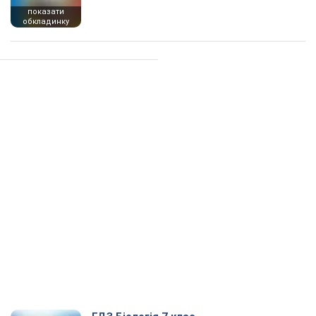
показати
обкладинку