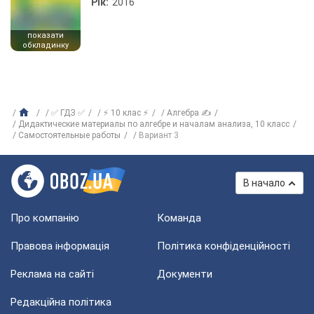
Рік:
2016
показати
обкладинку
✅ ГДЗ ✅
⚡ 10 клас ⚡
Алгебра ✍
Дидактические материалы по алгебре и началам анализа, 10 класс
Самостоятельные работы
Вариант 3
В начало
Про компанію
Команда
Правова інформація
Політика конфіденційності
Реклама на сайті
Документи
Редакційна політика