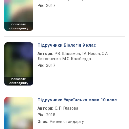
Рік:
2017
показати
обкладинку
Підручники Біологія 9 клас
Автори:
Р.В. Шаламов, Г.А. Носов, О.А.
Литовченко, М.С. Каліберда
Рік:
2017
показати
обкладинку
Підручники Українська мова 10 клас
Автори:
О. П. Глазова
Рік:
2018
Опис:
Рівень стандарту