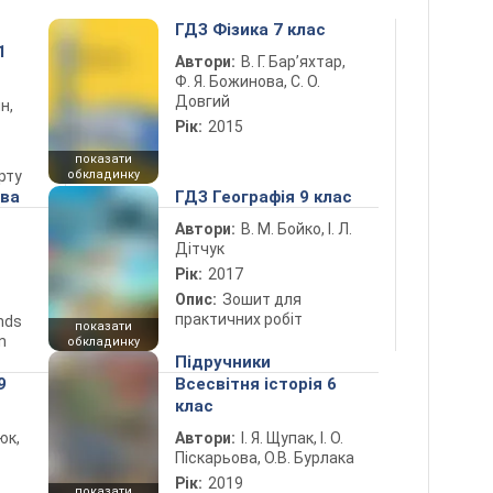
ГДЗ Фізика 7 клас
1
Автори:
В. Г. Бар’яхтар,
Ф. Я. Божинова, С. О.
Довгий
н,
Рік:
2015
показати
рту
обкладинку
ова
ГДЗ Географія 9 клас
Автори:
В. М. Бойко, І. Л.
Дітчук
Рік:
2017
Опис:
Зошит для
практичних робіт
ends
показати
n
обкладинку
Підручники
9
Всесвітня історія 6
клас
юк,
Автори:
І. Я. Щупак, І. О.
Піскарьова, О.В. Бурлака
Рік:
2019
показати