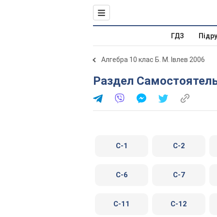
ГДЗ
Підр
Алгебра 10 клас Б. М. Івлев 2006
Раздел Самостоятел
C-1
C-2
C-6
C-7
C-11
C-12