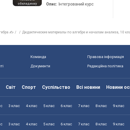
обкладинку
Опис:
Інтегрований курс
гебра ✍
Дидактические материалы по алгебре и началам анализа, 10 кл
Команда
Правова інформація
ті
Документи
Редакційна політика
Світ
Спорт
Суспільство
Всі новини
Новини ос
ас
3 клас
4 клас
5 клас
6 клас
7 клас
8 клас
9 клас
ас
3 клас
4 клас
5 клас
6 клас
7 клас
8 клас
9 клас