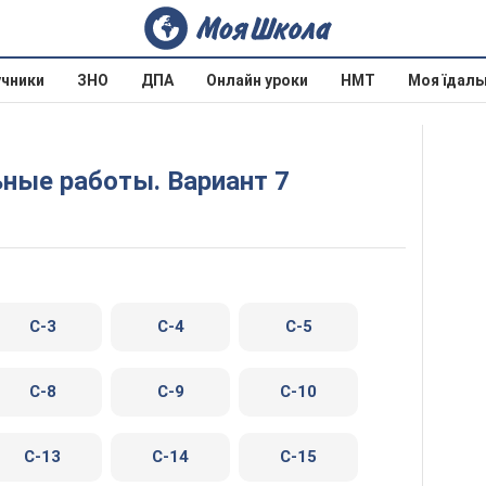
учники
ЗНО
ДПА
Онлайн уроки
НМТ
Моя їдаль
ьные работы. Вариант 7
C-3
C-4
C-5
C-8
C-9
C-10
C-13
C-14
C-15