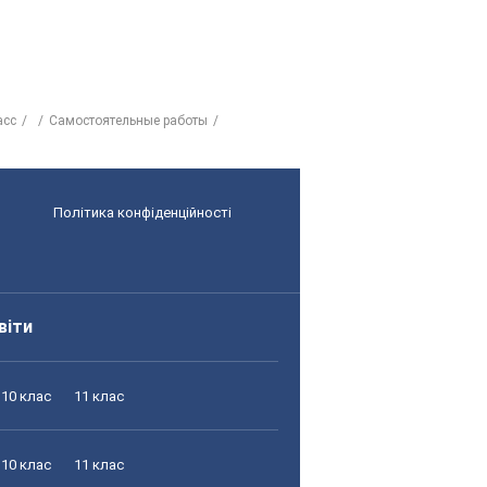
асс
Самостоятельные работы
Політика конфіденційності
віти
10 клас
11 клас
10 клас
11 клас