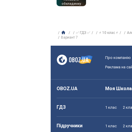
обкладинку
✅ ГДЗ ✅
⚡ 10 клас ⚡
Ал
Вариант 7
Про компанію
Реклама на сай
OBOZ.UA
Моя Школа
ГДЗ
1 клас
2 кл
Підручники
1 клас
2 кл