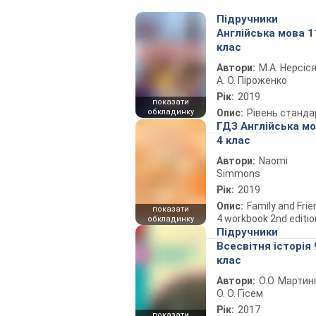
Підручники
Англійська мова 1
клас
Автори:
М.А. Нерсіся
А. О. Піроженко
Рік:
2019
показати
обкладинку
Опис:
Рівень станда
ГДЗ Англійська м
4 клас
Автори:
Naomi
Simmons
Рік:
2019
Опис:
Family and Fri
показати
4 workbook 2nd editio
обкладинку
Підручники
Всесвітня історія 
клас
Автори:
О.О. Мартин
О. О. Гісем
Рік:
2017
показати