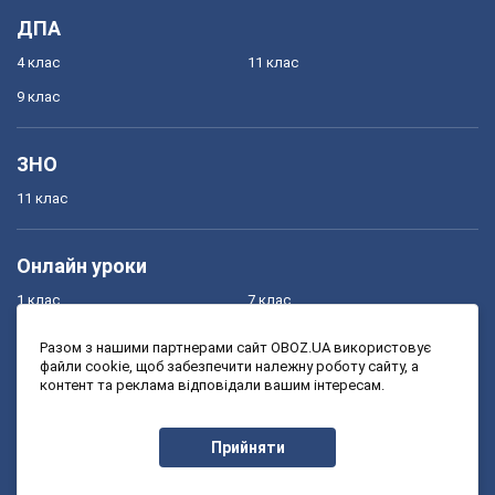
ДПА
4 клас
11 клас
9 клас
ЗНО
11 клас
Онлайн уроки
1 клас
7 клас
2 клас
8 клас
Разом з нашими партнерами сайт OBOZ.UA використовує
файли cookie, щоб забезпечити належну роботу сайту, а
3 клас
9 клас
контент та реклама відповідали вашим інтересам.
4 клас
10 клас
5 клас
11 клас
Прийняти
6 клас