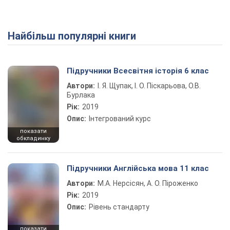
Найбільш популярні книги
Підручники Всесвітня історія 6 клас
Автори:
І. Я. Щупак, І. О. Піскарьова, О.В.
Бурлака
Рік:
2019
Опис:
Інтегрований курс
показати
обкладинку
Підручники Англійська мова 11 клас
Автори:
М.А. Нерсісян, А. О. Піроженко
Рік:
2019
Опис:
Рівень стандарту
показати