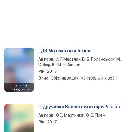
ГДЗ Математика 5 клас
Автори:
А. Г. Мерзляк, В. Б. Полонський, М.
С. Якір, Ю. М. Рабінович
Рік:
2013
Опис:
Збірник задач і контрольних робіт
показати
обкладинку
Підручники Всесвітня історія 9 клас
Автори:
О.О. Мартинюк, О. О. Гісем
Рік:
2017