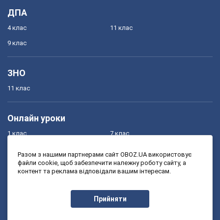
ДПА
4 клас
11 клас
9 клас
ЗНО
11 клас
Онлайн уроки
1 клас
7 клас
2 клас
8 клас
Разом з нашими партнерами сайт OBOZ.UA використовує
файли cookie, щоб забезпечити належну роботу сайту, а
3 клас
9 клас
контент та реклама відповідали вашим інтересам.
4 клас
10 клас
5 клас
11 клас
Прийняти
6 клас