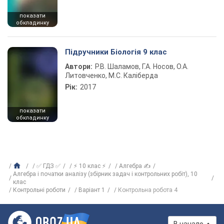
показати
обкладинку
Підручники Біологія 9 клас
Автори:
Р.В. Шаламов, Г.А. Носов, О.А.
Литовченко, М.С. Каліберда
Рік:
2017
показати
обкладинку
✅ ГДЗ ✅
⚡ 10 клас ⚡
Алгебра ✍
Алгебра і початки аналізу (збірник задач і контрольних робіт), 10
клас
Контрольні роботи
Варіант 1
Контрольна робота 4