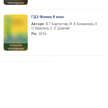
обкладинку
ГДЗ Фізика 8 клас
Автори:
В. Г. Бар’яхтар, Ф. Я. Божинова, О.
О. Кірюхіна, С. О. Довгий
Рік:
2016
показати
обкладинку