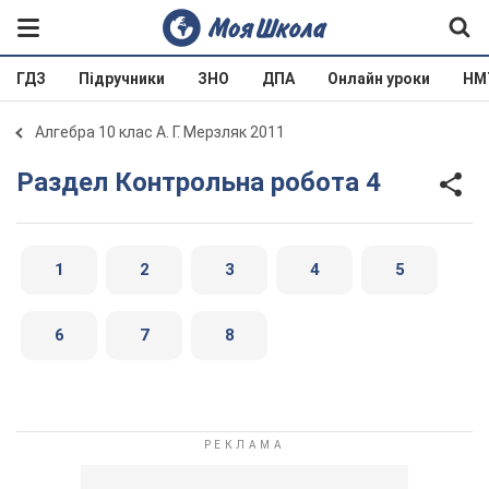
ГДЗ
Підручники
ЗНО
ДПА
Онлайн уроки
НМ
Алгебра 10 клас А. Г. Мерзляк 2011
Раздел Контрольна робота 4
1
2
3
4
5
6
7
8