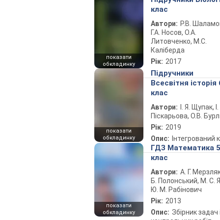
клас
Автори:
Р.В. Шаламо
Г.А. Носов, О.А.
Литовченко, М.С.
Каліберда
показати
Рік:
2017
обкладинку
Підручники
Всесвітня історія 
клас
Автори:
І. Я. Щупак, І.
Піскарьова, О.В. Бур
Рік:
2019
показати
обкладинку
Опис:
Інтегрований 
ГДЗ Математика 
клас
Автори:
А. Г. Мерзляк
Б. Полонський, М. С. Я
Ю. М. Рабінович
Рік:
2013
показати
Опис:
Збірник задач 
обкладинку