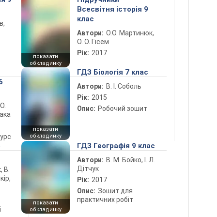
Всесвітня історія 9
клас
в,
Автори:
О.О. Мартинюк,
О. О. Гісем
Рік:
2017
показати
обкладинку
ГДЗ Біологія 7 клас
6
Автори:
В. І. Соболь
Рік:
2015
 О.
Опис:
Робочий зошит
лака
показати
курс
обкладинку
5
ГДЗ Географія 9 клас
Автори:
В. М. Бойко, І. Л.
Дітчук
, В.
кір,
Рік:
2017
Опис:
Зошит для
практичних робіт
показати
і
обкладинку