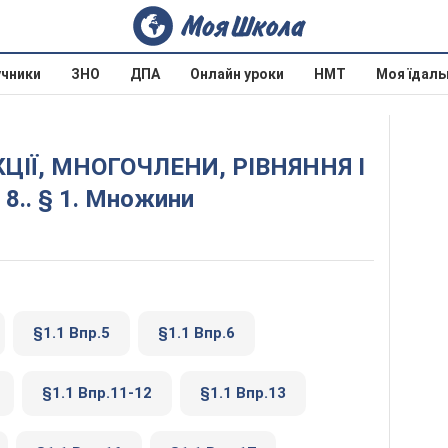
учники
ЗНО
ДПА
Онлайн уроки
НМТ
Моя їдаль
 8.. § 1. Множини
§1.1 Впр.5
§1.1 Впр.6
§1.1 Впр.11-12
§1.1 Впр.13