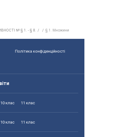
ВНОСТІ № § 1. - § 8.
§ 1. Множини
Політика конфіденційності
віти
10 клас
11 клас
10 клас
11 клас