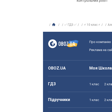
контрольних робіт
✅ ГДЗ ✅
⚡ 10 клас ⚡
Ал
Про компанію
Реклама на сай
OBOZ.UA
Моя Школа
ГДЗ
1 клас
2 кл
Підручники
1 клас
2 кл