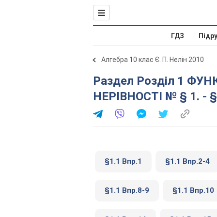
ГДЗ
Підр
Алгебра 10 клас Є. П. Нелін 2010
Раздел Розділ 1 ФУНКЦІЇ, МНОГОЧЛЕНИ, РІВНЯННЯ І
НЕРІВНОСТІ № § 1. - §
§1.1 Впр.1
§1.1 Впр.2-4
§1.1 Впр.8-9
§1.1 Впр.10