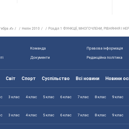
гебра ✍
Нелін 2010
Розділ 1 ФУНКЦІЇ, МНОГОЧЛЕНИ, РІВНЯННЯ І НЕРІ
Команда
Правова інформація
ті
Документи
Редакційна політика
Світ
Спорт
Суспільство
Всі новини
Новини ос
ас
3 клас
4 клас
5 клас
6 клас
7 клас
8 клас
9 клас
ас
3 клас
4 клас
5 клас
6 клас
7 клас
8 клас
9 клас